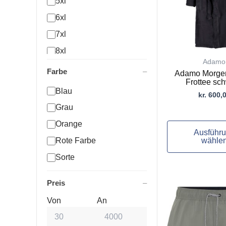
5xl
auf.
Die
6xl
Optionen
7xl
können
8xl
auf
Adamo
der
10xl
Farbe
Adamo Morge
Produktseite
Frottee sc
L
gewählt
Blau
kr.
600,
werden
M
Grau
xl
Orange
Ausführ
wähle
Rote Farbe
Sorte
Preis
Dieses
Von
An
Produkt
weist