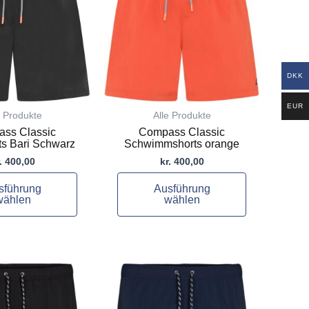
mehrere
Varianten
auf.
Die
Optionen
DKK
können
auf
EUR
e Produkte
Alle Produkte
der
ss Classic
Compass Classic
te
Produktseite
s Bari Schwarz
Schwimmshorts orange
gewählt
.
400,00
kr.
400,00
werden
sführung
Ausführung
wählen
wählen
Dieses
Produkt
weist