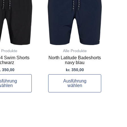
mehrere
Varianten
auf.
Die
Optionen
können
auf
e Produkte
Alle Produkte
der
°4 Swim Shorts
North Latitude Badeshorts
te
Produktseite
chwarz
navy blau
gewählt
.
350,00
kr.
350,00
werden
sführung
Ausführung
wählen
wählen