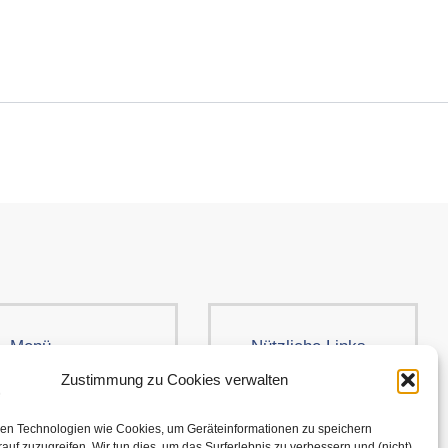
Menü
Nützliche Links
Kleidung
AGB
Zustimmung zu Cookies verwalten
Brands
Cookie-Richtlinie
en Technologien wie Cookies, um Geräteinformationen zu speichern
Über uns
Versand und
auf zuzugreifen. Wir tun dies, um das Surferlebnis zu verbessern und (nicht)