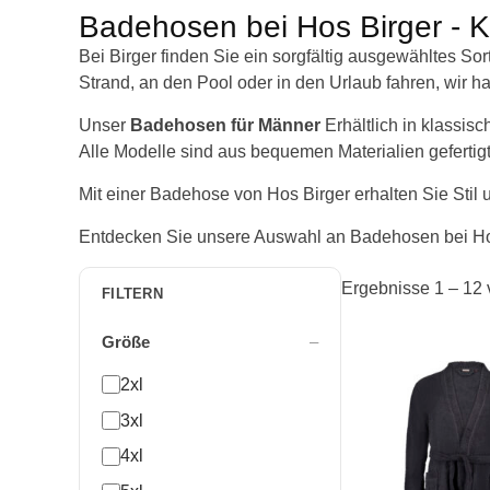
Badehosen bei Hos Birger - Ko
Bei Birger finden Sie ein sorgfältig ausgewähltes S
Strand, an den Pool oder in den Urlaub fahren, wir h
Unser
Badehosen für Männer
Erhältlich in klassisc
Alle Modelle sind aus bequemen Materialien gefertig
Mit einer Badehose von Hos Birger erhalten Sie Sti
Entdecken Sie unsere Auswahl an Badehosen bei Hos 
Ergebnisse 1 – 12
FILTERN
Größe
Dieses
2xl
Produkt
weist
3xl
mehrere
4xl
Varianten