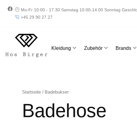
Zum
F
Mo-Fr 10:00 - 17:30 Samstag 10:00-14:00 Sonntag Geschl
Inhalt
a
+45 29 90 27 27
springen
c
e
b
o
o
k
Kleidung
Zubehör
Brands
Startseite
/ Badebukser
Badehose