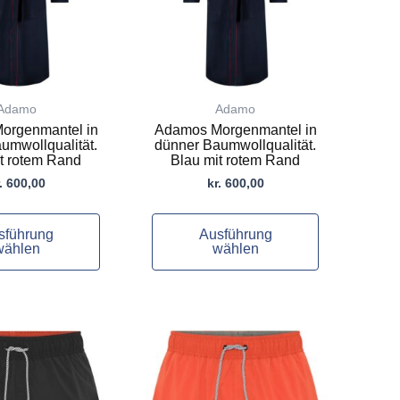
auf.
Die
Optionen
können
auf
Adamo
Adamo
der
orgenmantel in
Adamos Morgenmantel in
te
Produktseite
umwollqualität.
dünner Baumwollqualität.
gewählt
t rotem Rand
Blau mit rotem Rand
werden
.
600,00
kr.
600,00
sführung
Ausführung
wählen
wählen
Dieses
Produkt
weist