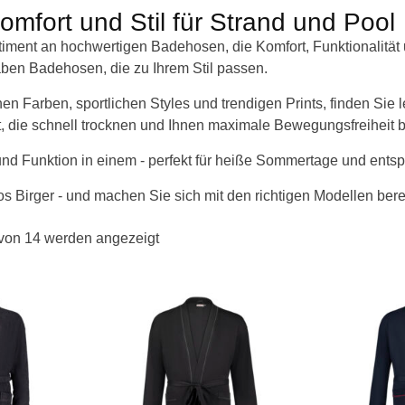
mfort und Stil für Strand und Pool
ortiment an hochwertigen Badehosen, die Komfort, Funktionalitä
aben Badehosen, die zu Ihrem Stil passen.
hen Farben, sportlichen Styles und trendigen Prints, finden Sie l
t, die schnell trocknen und Ihnen maximale Bewegungsfreiheit b
l und Funktion in einem - perfekt für heiße Sommertage und en
Birger - und machen Sie sich mit den richtigen Modellen bere
 von 14 werden angezeigt
Dieses
Dieses
Produkt
Produkt
weist
weist
mehrere
mehrere
Varianten
Varianten