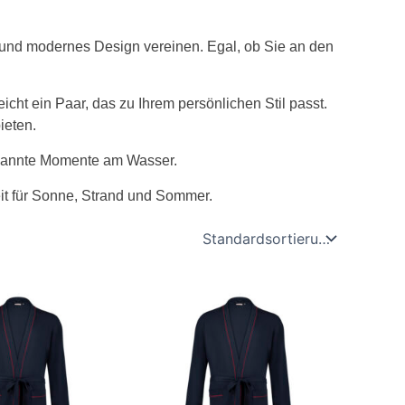
t und modernes Design vereinen. Egal, ob Sie an den
eicht ein Paar, das zu Ihrem persönlichen Stil passt.
ieten.
tspannte Momente am Wasser.
it für Sonne, Strand und Sommer.
Dieses
Produkt
weist
mehrere
Varianten