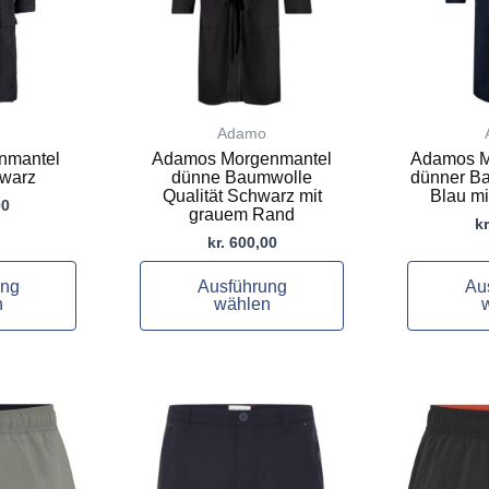
auf.
auf.
Die
Die
Optionen
Optionen
können
können
auf
auf
Adamo
der
der
nmantel
Adamos Morgenmantel
Adamos M
Produktseite
Produktsei
hwarz
dünne Baumwolle
dünner Ba
gewählt
gewählt
Qualität Schwarz mit
Blau mi
00
grauem Rand
werden
werden
kr
kr.
600,00
ung
Ausführung
Au
n
wählen
Dieses
Dieses
Produkt
Produkt
weist
weist