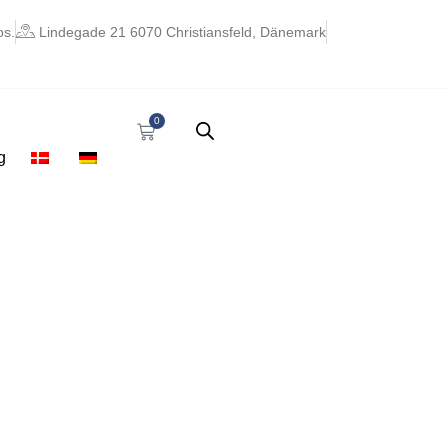
os.
Lindegade 21 6070 Christiansfeld, Dänemark
0
Cart
g