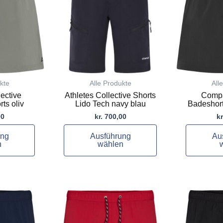
mehrere
mehrere
Varianten
Varianten
auf.
auf.
Die
Die
Optionen
Optionen
können
können
auf
auf
kte
Alle Produkte
All
der
der
lective
Athletes Collective Shorts
Compa
Produktseite
Produktsei
ts oliv
Lido Tech navy blau
Badeshort
gewählt
gewählt
00
kr.
700,00
kr
werden
werden
ung
Ausführung
Au
n
wählen
Dieses
Dieses
Produkt
Produkt
weist
weist