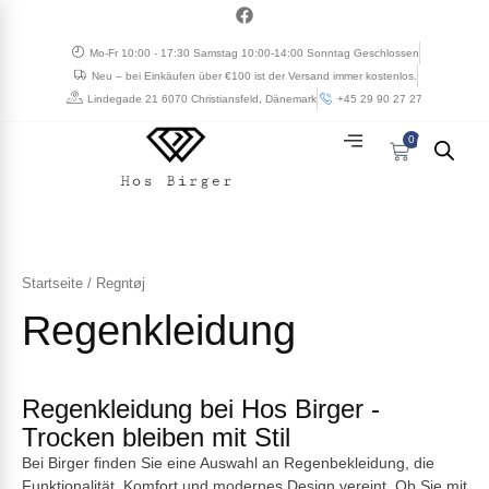
Zum
a
c
Inhalt
e
Mo-Fr 10:00 - 17:30 Samstag 10:00-14:00 Sonntag Geschlossen
springen
b
Neu – bei Einkäufen über €100 ist der Versand immer kostenlos.
o
o
Lindegade 21 6070 Christiansfeld, Dänemark
+45 29 90 27 27
k
0
Cart
Startseite
/ Regntøj
Regenkleidung
Regenkleidung bei Hos Birger -
Trocken bleiben mit Stil
Bei Birger finden Sie eine Auswahl an Regenbekleidung, die
Funktionalität, Komfort und modernes Design vereint. Ob Sie mit