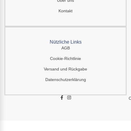
Über uns
Kontakt
Nützliche Links
AGB
Cookie-Richtlinie
Versand und Rückgabe
Datenschutzerklärung
F
I
C
a
n
c
s
e
t
b
a
o
g
o
r
k
a