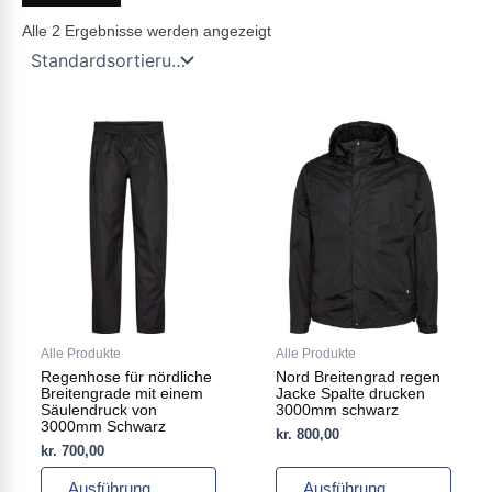
Alle 2 Ergebnisse werden angezeigt
Dieses
Dieses
Produkt
Produkt
weist
weist
mehrere
mehrere
Varianten
Varianten
auf.
auf.
Die
Die
Optionen
Optionen
können
können
auf
auf
Alle Produkte
Alle Produkte
der
der
Regenhose für nördliche
Nord Breitengrad regen
Produktseite
Produktseite
Breitengrade mit einem
Jacke Spalte drucken
gewählt
gewählt
Säulendruck von
3000mm schwarz
3000mm Schwarz
werden
werden
kr.
800,00
kr.
700,00
Ausführung
Ausführung