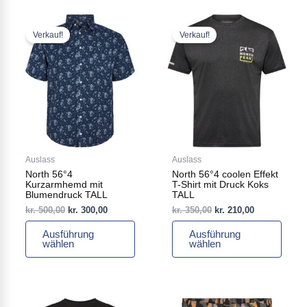
Ursprünglicher
Aktueller
Ursprünglicher
Aktueller
Dieses
Dieses
Preis
Preis
Preis
Preis
Produkt
Produkt
Verkauf!
Verkauf!
war:
ist:
war:
ist:
weist
weist
kr. 500,00
kr. 300,00.
kr. 350,00
kr. 210,00.
mehrere
mehrere
Varianten
Varianten
auf.
auf.
Die
Die
Optionen
Optionen
können
können
auf
auf
Auslass
Auslass
der
der
North 56°4
North 56°4 coolen Effekt
Produktseite
Produktseite
Kurzarmhemd mit
T-Shirt mit Druck Koks
gewählt
gewählt
Blumendruck TALL
TALL
werden
werden
kr.
500,00
kr.
300,00
kr.
350,00
kr.
210,00
Ausführung
Ausführung
wählen
wählen
Ursprünglicher
Aktueller
Ursprünglicher
Aktueller
Dieses
Dieses