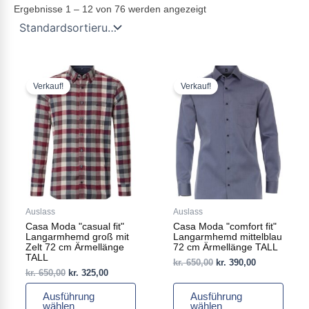
Ergebnisse 1 – 12 von 76 werden angezeigt
Ursprünglicher
Aktueller
Ursprünglicher
Aktueller
Dieses
Dieses
Preis
Preis
Preis
Preis
Produkt
Produkt
Verkauf!
Verkauf!
war:
ist:
war:
ist:
weist
weist
kr. 650,00
kr. 325,00.
kr. 650,00
kr. 390,00.
mehrere
mehrere
Varianten
Varianten
auf.
auf.
Die
Die
Optionen
Optionen
können
können
auf
auf
Auslass
Auslass
der
der
Casa Moda "casual fit"
Casa Moda "comfort fit"
Produktseite
Produktseite
Langarmhemd groß mit
Langarmhemd mittelblau
gewählt
gewählt
Zelt 72 cm Ärmellänge
72 cm Ärmellänge TALL
TALL
werden
werden
kr.
650,00
kr.
390,00
kr.
650,00
kr.
325,00
Ausführung
Ausführung
wählen
wählen