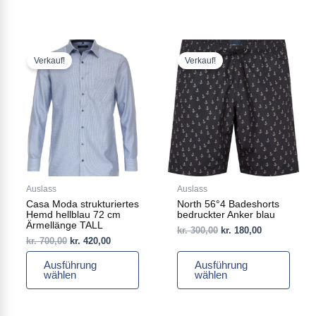
Ursprünglicher
Aktueller
Ursprünglicher
Aktueller
Dieses
Dieses
Preis
Preis
Preis
Preis
Produkt
Produkt
Verkauf!
Verkauf!
war:
ist:
war:
ist:
weist
weist
kr. 700,00
kr. 420,00.
kr. 300,00
kr. 180,00.
mehrere
mehrere
Varianten
Varianten
auf.
auf.
Die
Die
Optionen
Optionen
können
können
auf
auf
Auslass
Auslass
der
der
Casa Moda strukturiertes
North 56°4 Badeshorts
Produktseite
Produktseite
Hemd hellblau 72 cm
bedruckter Anker blau
gewählt
gewählt
Ärmellänge TALL
kr.
300,00
kr.
180,00
werden
werden
kr.
700,00
kr.
420,00
Ausführung
Ausführung
wählen
wählen