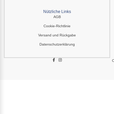
Nützliche Links
AGB
Cookie-Richtlinie
Versand und Rückgabe
Datenschutzerklärung
F
I
C
a
n
c
s
e
t
b
a
o
g
o
r
k
a
-
m
f