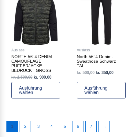
weist
weist
kr. 1.500,00
kr. 900,00.
kr. 500,00
kr. 350,00.
mehrere
mehrere
Varianten
Varianten
auf.
auf.
Die
Die
Optionen
Optionen
können
können
auf
auf
Auslass
Auslass
der
der
NORTH 56°4 DENIM
North 56°4 Denim-
Produktseite
Produktseite
CAMOUFLAGE
Sweathose Schwarz
gewählt
gewählt
PUFFERJACKE
TALL
BEDRUCKT GROSS
werden
werden
kr.
500,00
kr.
350,00
kr.
1.500,00
kr.
900,00
Ausführung
Ausführung
wählen
wählen
1
2
3
4
5
6
7
→