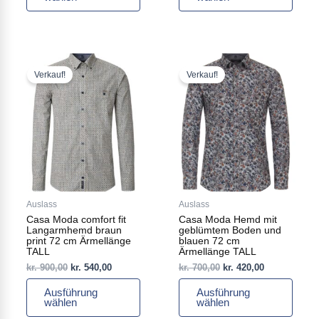
Ursprünglicher
Aktueller
Ursprünglicher
Aktueller
Dieses
Dieses
Preis
Preis
Preis
Preis
Produkt
Produkt
Verkauf!
Verkauf!
war:
ist:
war:
ist:
weist
weist
kr. 900,00
kr. 540,00.
kr. 700,00
kr. 420,00.
mehrere
mehrere
Varianten
Varianten
auf.
auf.
Die
Die
Optionen
Optionen
können
können
auf
auf
Auslass
Auslass
der
der
Casa Moda comfort fit
Casa Moda Hemd mit
Produktseite
Produktseite
Langarmhemd braun
geblümtem Boden und
gewählt
gewählt
print 72 cm Ärmellänge
blauen 72 cm
TALL
Ärmellänge TALL
werden
werden
kr.
900,00
kr.
540,00
kr.
700,00
kr.
420,00
Ausführung
Ausführung
wählen
wählen