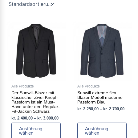
Preisspanne:
Preiss
Dieses
Dieses
kr. 2.400,00
kr. 2.2
Produkt
Produkt
bis
bis
weist
weist
kr. 3.000,00
kr. 2.7
mehrere
mehrere
Varianten
Varianten
auf.
auf.
Die
Die
Optionen
Optionen
können
können
auf
auf
Alle Produkte
Alle Produkte
der
der
Der Sunwill-Blazer mit
Sunwill extreme flex
Produktseite
Produktseite
klassischer Zwei-Knopf-
Blazer Modell moderne
gewählt
gewählt
Passform ist ein Must-
Passform Blau
Have unter den Regular-
werden
werden
kr.
2.250,00
–
kr.
2.700,00
Fit-Jacken Schwarz
kr.
2.400,00
–
kr.
3.000,00
Ausführung
Ausführung
wählen
wählen