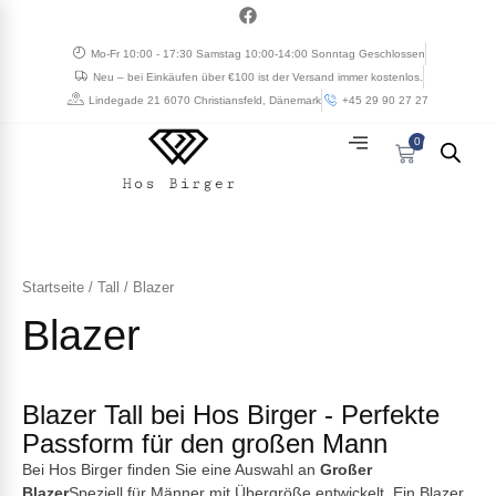
Zum
a
c
Inhalt
e
Mo-Fr 10:00 - 17:30 Samstag 10:00-14:00 Sonntag Geschlossen
springen
b
Neu – bei Einkäufen über €100 ist der Versand immer kostenlos.
o
o
Lindegade 21 6070 Christiansfeld, Dänemark
+45 29 90 27 27
k
0
Cart
Startseite
/
Tall
/ Blazer
Blazer
Blazer Tall bei Hos Birger - Perfekte
Passform für den großen Mann
Bei Hos Birger finden Sie eine Auswahl an
Großer
Blazer
Speziell für Männer mit Übergröße entwickelt. Ein Blazer