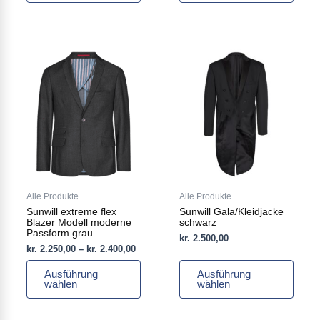
Preisspanne:
Dieses
Dieses
kr. 2.250,00
Produkt
Produkt
bis
weist
weist
kr. 2.400,00
mehrere
mehrere
Varianten
Varianten
auf.
auf.
Die
Die
Optionen
Optionen
können
können
auf
auf
Alle Produkte
Alle Produkte
der
der
Sunwill extreme flex
Sunwill Gala/Kleidjacke
Produktseite
Produktseite
Blazer Modell moderne
schwarz
gewählt
gewählt
Passform grau
kr.
2.500,00
werden
werden
kr.
2.250,00
–
kr.
2.400,00
Ausführung
Ausführung
wählen
wählen