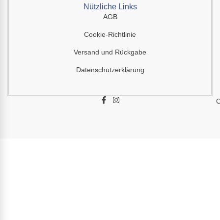
Nützliche Links
AGB
Cookie-Richtlinie
Versand und Rückgabe
Datenschutzerklärung
F
I
C
a
n
c
s
e
t
b
a
o
g
o
r
k
a
-
m
f