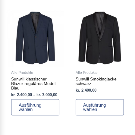
Preisspanne:
Dieses
Dieses
kr. 2.400,00
Produkt
Produkt
bis
weist
weist
kr. 3.000,00
mehrere
mehrere
Varianten
Varianten
auf.
auf.
Die
Die
Optionen
Optionen
können
können
auf
auf
Alle Produkte
Alle Produkte
der
der
Sunwill klassischer
Sunwill Smokingjacke
Produktseite
Produktseite
Blazer reguläres Modell
schwarz
gewählt
gewählt
Blau
kr.
2.400,00
werden
werden
kr.
2.400,00
–
kr.
3.000,00
Ausführung
Ausführung
wählen
wählen