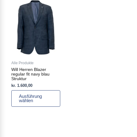
Dieses
Produkt
weist
mehrere
Varianten
auf.
Die
Optionen
können
auf
Alle Produkte
der
Will Herren Blazer
Produktseite
regular fit navy blau
gewählt
Struktur
werden
kr.
1.600,00
Ausführung
wählen