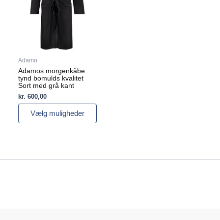
varianter.
Mulighederne
kan
vælges
på
varesiden
Adamo
Adamos morgenkåbe
tynd bomulds kvalitet
Sort med grå kant
kr.
600,00
Vælg muligheder