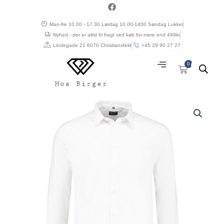
Gå
a
c
til
e
Man-fre 10.00 - 17.30 Lørdag 10.00-1400 Søndag Lukket
indholdet
b
Nyhed - der er altid fri fragt ved køb for mere end 499kr
o
o
Lindegade 21 6070 Christiansfeld
+45 29 90 27 27
k
0
Kurv
Adamo
lang
ærmet
skjorte
hvid
antal