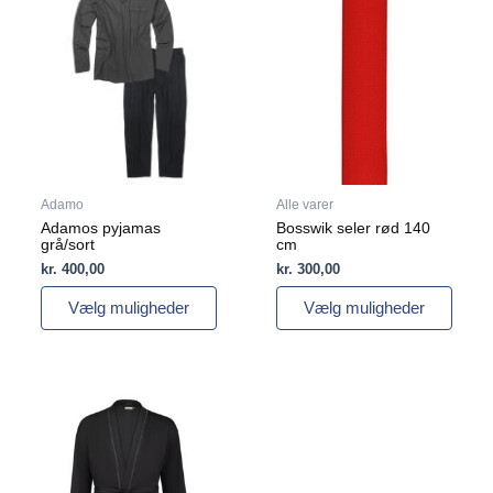
vare
vare
har
har
flere
flere
varianter.
varianter.
Mulighederne
Mulighederne
kan
kan
vælges
vælges
på
på
varesiden
varesiden
Adamo
Alle varer
Adamos pyjamas
Bosswik seler rød 140
grå/sort
cm
kr.
400,00
kr.
300,00
Vælg muligheder
Vælg muligheder
Dette
vare
har
flere