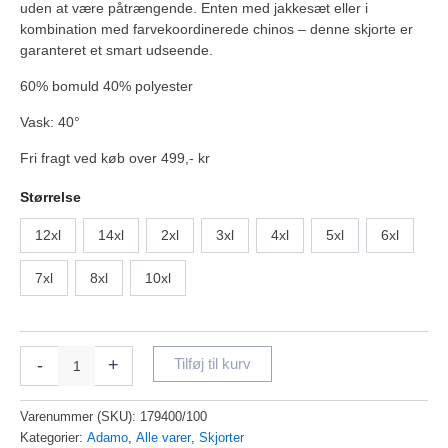
uden at være påtrængende. Enten med jakkesæt eller i
kombination med farvekoordinerede chinos – denne skjorte er
garanteret et smart udseende.
60% bomuld 40% polyester
Vask: 40°
Fri fragt ved køb over 499,- kr
Størrelse
12xl
14xl
2xl
3xl
4xl
5xl
6xl
7xl
8xl
10xl
-
+
Tilføj til kurv
Varenummer (SKU):
179400/100
Kategorier:
Adamo
,
Alle varer
,
Skjorter