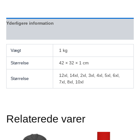
Yderligere information
Anmeldelser (0)
Vægt
1 kg
Størrelse
42 × 32 × 1 cm
12xl, 14xl, 2xl, 3xl, 4xl, 5xl, 6xl,
Størrelse
7xl, 8xl, 10xl
Relaterede varer
Dette
Dette