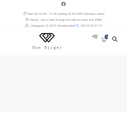
Gå
a
c
til
e
Man-fre 10.00 - 17.30 Lørdag 10.00-1400 Søndag Lukket
indholdet
b
Nyhed - der er altid fri fragt ved køb for mere end 499kr
o
o
Lindegade 21 6070 Christiansfeld
+45 29 90 27 27
k
0
Kurv