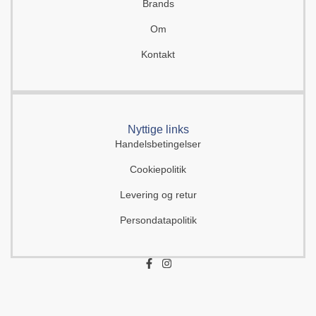
Brands
Om
Kontakt
Nyttige links
Handelsbetingelser
Cookiepolitik
Levering og retur
Persondatapolitik
F
I
a
n
c
s
e
t
b
a
o
g