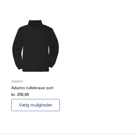
Dette
vare
har
flere
varianter.
Mulighederne
kan
vælges
på
varesiden
Adamo
Adamo rullekrave sort
kr.
250,00
Vælg muligheder