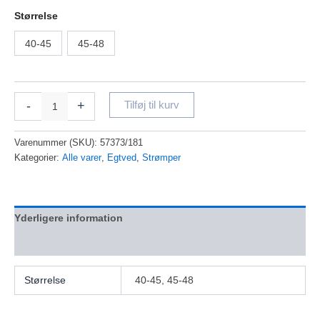
Størrelse
40-45
45-48
-
+
Tilføj til kurv
Varenummer (SKU):
57373/181
Kategorier:
Alle varer
,
Egtved
,
Strømper
Yderligere information
Anmeldelser (0)
Størrelse
40-45, 45-48