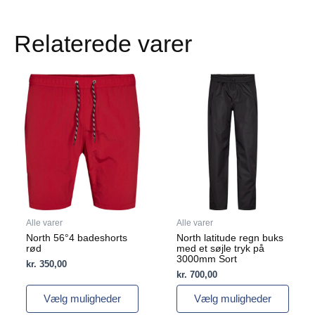
Relaterede varer
Dette
Dette
vare
vare
har
har
flere
flere
varianter.
varianter.
Mulighederne
Mulighederne
kan
kan
vælges
vælges
på
på
varesiden
varesiden
Alle varer
Alle varer
North 56°4 badeshorts
North latitude regn buks
rød
med et søjle tryk på
3000mm Sort
kr.
350,00
kr.
700,00
Vælg muligheder
Vælg muligheder