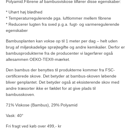
Polyamid.Fibrene af bambusviskose tilfører disse egenskaber:
* Uhørt høj blødhed
* Temperaturregulerende pga. luftlommer mellem fibrene
* Reducerer lugten fra sved p.g.a. fugt- og varmeregulerende
egenskaber
Bambusplanten kan vokse op til 1 meter per dag – helt uden
brug af miljøskadelige sprøjtegifte og andre kemikalier. Derfor er
bambusprodukterne fra de producenter vi lagerfører også
allesammen OEKO-TEX®-mærket.
Den bambus der benyttes til produkterne kommer fra FSC-
certificerede skove. Det betyder at bambus-skoven løbende
bliver genplantet. Det betyder også at eksisterende skov med
andre træsorter ikke er fældet for at give plads til
bambusskoven.
71% Viskose (Bambus), 29% Polyamid
Vask: 40°
Fri fragt ved køb over 499,- kr