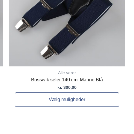
vælges
på
varesiden
Alle varer
Bosswik seler 140 cm. Marine Blå
kr.
300,00
Vælg muligheder