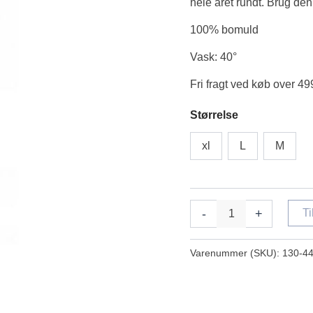
hele året rundt. Brug den 
100% bomuld
Vask: 40°
Fri fragt ved køb over 499
Størrelse
xl
L
M
-
+
Ti
Varenummer (SKU):
130-4