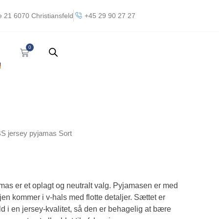
 21 6070 Christiansfeld
+45 29 90 27 27
0
Kurv
S jersey pyjamas Sort
mas er et oplagt og neutralt valg. Pyjamasen er med
en kommer i v-hals med flotte detaljer. Sættet er
d i en jersey-kvalitet, så den er behagelig at bære