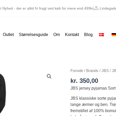
Nyhed - der er altid fri fragt ved køb for mere end 499kr
Lindegade
Outlet
Størrelsesguide
Om
Kontakt
Blog
JBS
Forside
/
Brands
/
JBS
/ JB
jersey
kr.
350,00
pyjamas
JBS jersey pyjamas Sort
Sort
antal
JBS klassiske sorte pyja
lange ærmer og ben. Trøj
fremstillet af 100% bomul