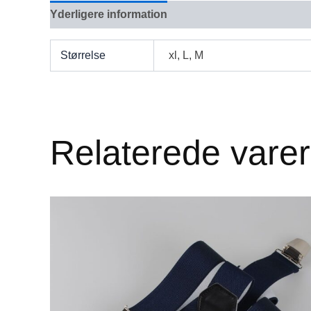
Yderligere information
Anmeldelser (0)
Størrelse
xl, L, M
Relaterede varer
Dette
vare
har
flere
varianter.
Mulighederne
kan