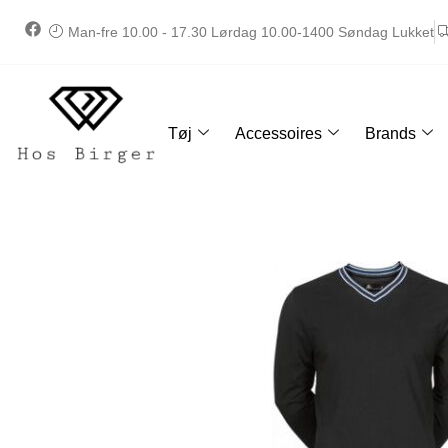
Gå
F
Man-fre 10.00 - 17.30 Lørdag 10.00-1400 Søndag Lukket
til
a
indholdet
c
e
b
o
o
Tøj
Accessoires
Brands
k