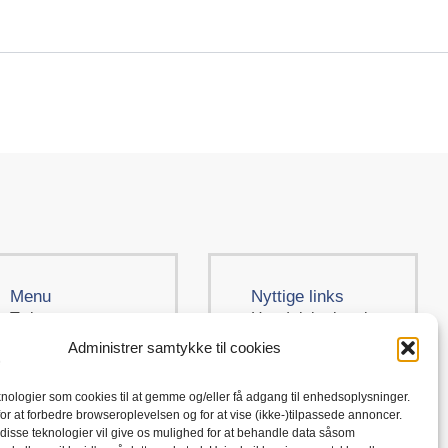
Menu
Nyttige links
Tøj
Handelsbetingelser
Administrer samtykke til cookies
Brands
Cookiepolitik
Om
Levering og retur
knologier som cookies til at gemme og/eller få adgang til enhedsoplysninger.
 for at forbedre browseroplevelsen og for at vise (ikke-)tilpassede annoncer.
 disse teknologier vil give os mulighed for at behandle data såsom
Kontakt
Persondatapolitik