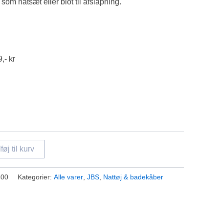
som natsæt eller blot til afslapning.
,- kr
lføj til kurv
400
Kategorier:
Alle varer
,
JBS
,
Nattøj & badekåber