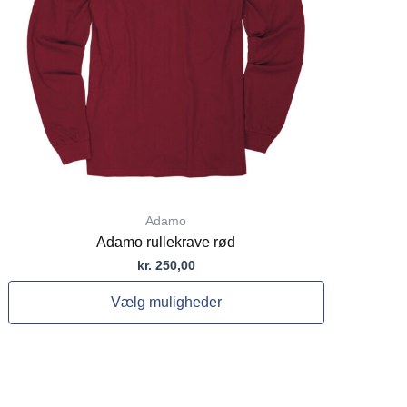
vælges
på
varesiden
Adamo
Adamo rullekrave rød
kr.
250,00
Vælg muligheder