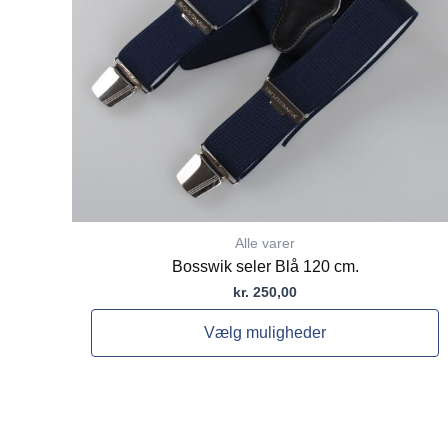
vælges
på
varesiden
Alle varer
Bosswik seler Blå 120 cm.
kr.
250,00
Vælg muligheder