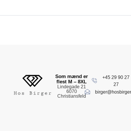
Som mænd er
+45 29 90 27
flest M – 8XL
27
Lindegade 21
6070
birger@hosbirger
Christiansfeld