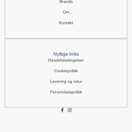
Brands
Om
Kontakt
Nyttige links
Handelsbetingelser
Cookiepolitik
Levering og retur
Persondatapolitik
F
I
a
n
c
s
e
t
b
a
o
g