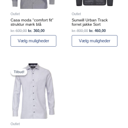
på
på
varesiden
varesiden
Outlet
Outlet
Casa moda “comfort fit”
Sunwill Urban Track
struktur mørk blå
forret jakke Sort
kr.
600,00
kr.
360,00
kr.
800,00
kr.
460,00
Vælg muligheder
Vælg muligheder
Den
Den
Dette
oprindelige
aktuelle
vare
Tilbud!
Tilbud!
pris
pris
har
var:
er:
flere
kr. 600,00.
kr. 360,00.
varianter.
Mulighederne
kan
vælges
på
varesiden
Outlet