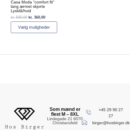
Casa Moda “comfort fit”
lang ærmet skjorte
Lysblå/hvid
kr.
600,00
kr.
360,00
Vælg muligheder
Som mænd er
+45 29 90 27
flest M – 8XL
27
Lindegade 21 6070
birger@hosbirger.dk
Christiansfeld