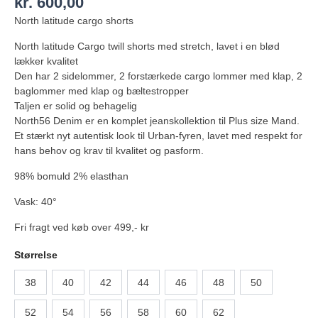
kr.
600,00
North latitude cargo shorts
North latitude Cargo twill shorts med stretch, lavet i en blød
lækker kvalitet
Den har 2 sidelommer, 2 forstærkede cargo lommer med klap, 2
baglommer med klap og bæltestropper
Taljen er solid og behagelig
North56 Denim er en komplet jeanskollektion til Plus size Mand.
Et stærkt nyt autentisk look til Urban-fyren, lavet med respekt for
hans behov og krav til kvalitet og pasform.
98% bomuld 2% elasthan
Vask: 40°
Fri fragt ved køb over 499,- kr
Størrelse
38
40
42
44
46
48
50
52
54
56
58
60
62