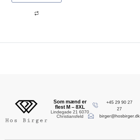
Som mænd er
+45 29 90 27
flest M – 8XL
27
Lindegade 21 6070
birger@hosbirger.dk
Christiansfeld