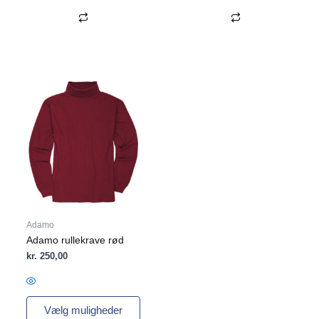
Dette
vare
har
flere
varianter.
Mulighederne
kan
vælges
på
varesiden
Adamo
Adamo rullekrave rød
kr.
250,00
Vælg muligheder