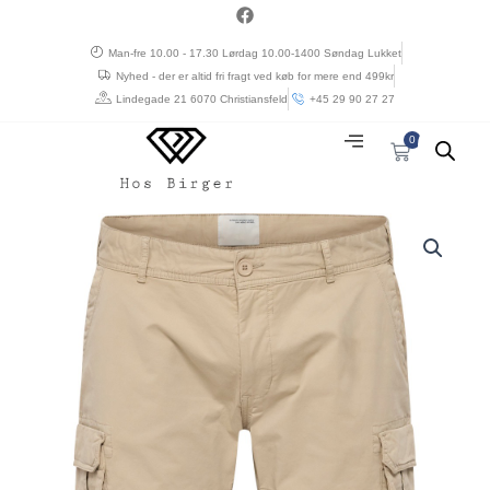
Gå
a
c
til
e
Man-fre 10.00 - 17.30 Lørdag 10.00-1400 Søndag Lukket
indholdet
b
Nyhed - der er altid fri fragt ved køb for mere end 499kr
o
o
Lindegade 21 6070 Christiansfeld
+45 29 90 27 27
k
0
Kurv
North
latitude
cargo
shorts
lys
sand
antal