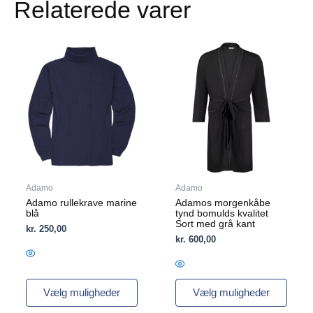
Relaterede varer
Dette
Dette
vare
vare
har
har
flere
flere
varianter.
varianter.
Mulighederne
Mulighederne
kan
kan
vælges
vælges
på
på
varesiden
varesiden
Adamo
Adamo
Adamo rullekrave marine
Adamos morgenkåbe
blå
tynd bomulds kvalitet
Sort med grå kant
kr.
250,00
kr.
600,00
Vælg muligheder
Vælg muligheder