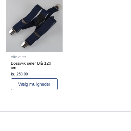
vare
har
flere
varianter.
Mulighederne
kan
vælges
på
varesiden
Alle varer
Bosswik seler Blå 120
cm.
kr.
250,00
Vælg muligheder