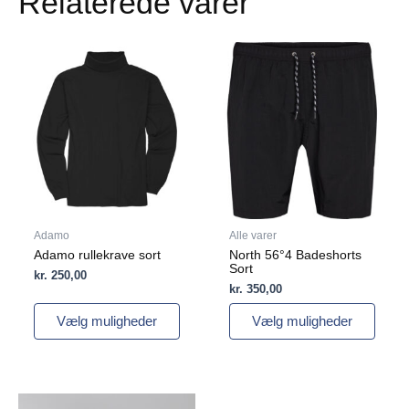
Relaterede varer
Dette
Dette
vare
vare
har
har
flere
flere
varianter.
varianter.
Mulighederne
Mulighederne
kan
kan
vælges
vælges
på
på
varesiden
varesiden
Adamo
Alle varer
Adamo rullekrave sort
North 56°4 Badeshorts
Sort
kr.
250,00
kr.
350,00
Vælg muligheder
Vælg muligheder
Dette