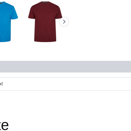
xl
te