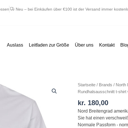
ossen
Neu – bei Einkäufen über €100 ist der Versand immer kostenl
Auslass
Leitfaden zur Größe
Über uns
Kontakt
Blo
North
Startseite
/
Brands
/
North l
latitude
Rundhalsausschnitt t-shirt
amerikaner
kr.
180,00
rund
Nord Breitengrad amerik
hals
Sie hat einen verschwei
t-
Normale Passform - nor
shirt