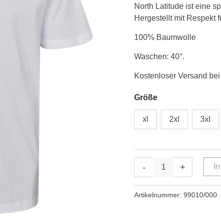
North Latitude ist eine s
hvid
Hergestellt mit Respekt 
Menge
100% Baumwolle
Waschen: 40°.
Kostenloser Versand bei
Größe
xl
2xl
3xl
-
+
I
Artikelnummer:
99010/000