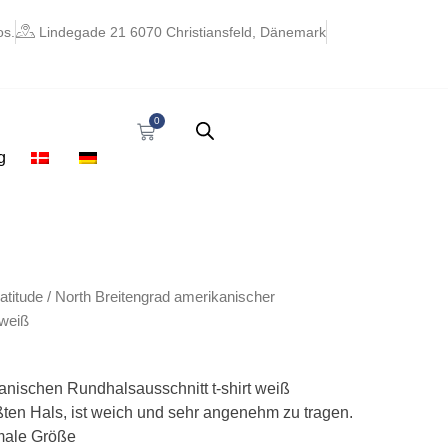
os.
Lindegade 21 6070 Christiansfeld, Dänemark
0
Warenkorb
g
atitude
/ North Breitengrad amerikanischer
 weiß
anischen Rundhalsausschnitt t-shirt weiß
ßten Hals, ist weich und sehr angenehm zu tragen.
male Größe