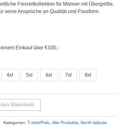
portliche Freizeitkollektion für Männer mit Übergröße.
für seine Ansprüche an Qualität und Passform.
 einem Einkauf über €100,-
4xl
5xl
6xl
7xl
8xl
n den Warenkorb
Kategorien:
T-shirt/Polo
,
Alle Produkte
,
North latitude