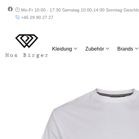
Zum
F
Mo-Fr 10:00 - 17:30 Samstag 10:00-14:00 Sonntag Geschl
Inhalt
a
+45 29 90 27 27
springen
c
e
b
o
o
k
Kleidung
Zubehör
Brands