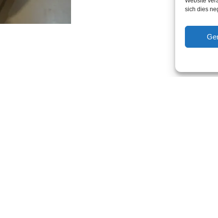
Website vera
sich dies n
Ge
Öffnungszeiten
Montag: 10:00–17:30
.dk