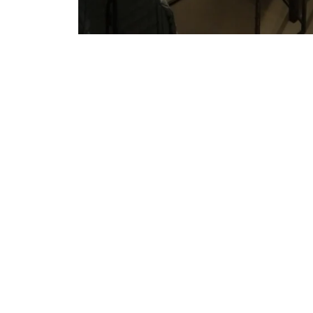
Wie die meisten
+45 29 90 27
Männer M - 8XL
27
Lindegade 21
6070
birger@hosbirger
Christiansfeld,