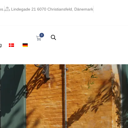
os.
Lindegade 21 6070 Christiansfeld, Dänemark
0
Cart
g