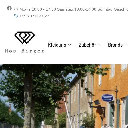
Zum
F
Mo-Fr 10:00 - 17:30 Samstag 10:00-14:00 Sonntag Geschl
Inhalt
a
+45 29 90 27 27
springen
c
e
b
o
o
k
Kleidung
Zubehör
Brands