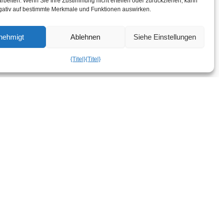
rbeiten. Wenn Sie Ihre Zustimmung nicht erteilen oder zurückziehen, kann
egativ auf bestimmte Merkmale und Funktionen auswirken.
nehmigt
Ablehnen
Siehe Einstellungen
{Titel}
{Titel}
Menü
Nützliche Links
Kleidung
AGB