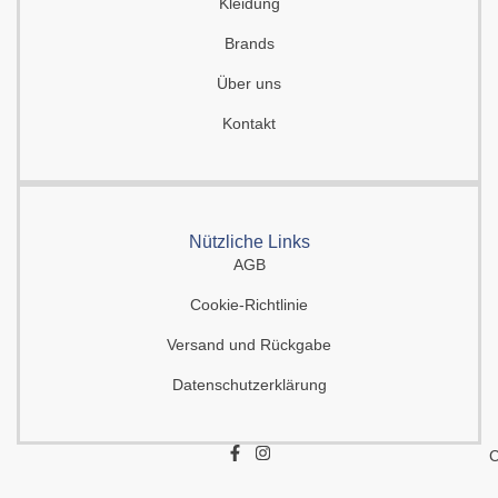
Kleidung
Brands
Über uns
Kontakt
Nützliche Links
AGB
Cookie-Richtlinie
Versand und Rückgabe
Datenschutzerklärung
F
I
C
a
n
c
s