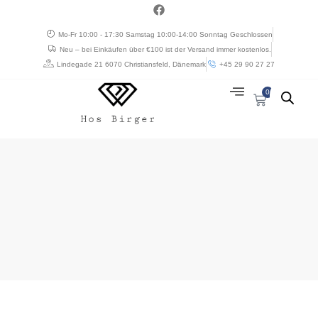
Zum
a
c
Inhalt
e
Mo-Fr 10:00 - 17:30 Samstag 10:00-14:00 Sonntag Geschlossen
springen
b
Neu – bei Einkäufen über €100 ist der Versand immer kostenlos.
o
o
Lindegade 21 6070 Christiansfeld, Dänemark
+45 29 90 27 27
k
0
Cart