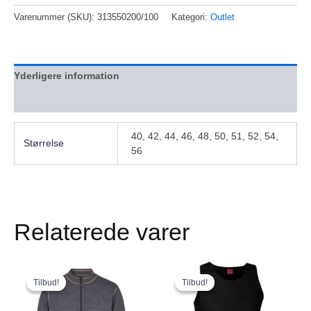
Varenummer (SKU):
313550200/100
Kategori:
Outlet
Yderligere information
Anmeldelser (0)
40, 42, 44, 46, 48, 50, 51, 52, 54,
Størrelse
56
Relaterede varer
Den
Den
Den
Den
Dette
Dette
oprindelige
aktuelle
oprindelige
aktuelle
vare
vare
Tilbud!
Tilbud!
Tilbud!
Tilbud!
pris
pris
pris
pris
har
har
var:
er:
var:
er: