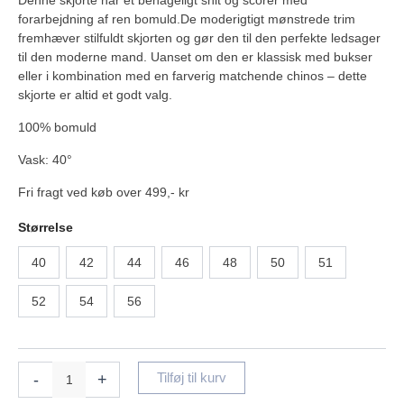
Denne skjorte har et behageligt snit og scorer med
forarbejdning af ren bomuld.De moderigtigt mønstrede trim
fremhæver stilfuldt skjorten og gør den til den perfekte ledsager
til den moderne mand. Uanset om den er klassisk med bukser
eller i kombination med en farverig matchende chinos – dette
skjorte er altid et godt valg.
100% bomuld
Vask: 40°
Fri fragt ved køb over 499,- kr
Størrelse
40
42
44
46
48
50
51
52
54
56
-
+
Tilføj til kurv