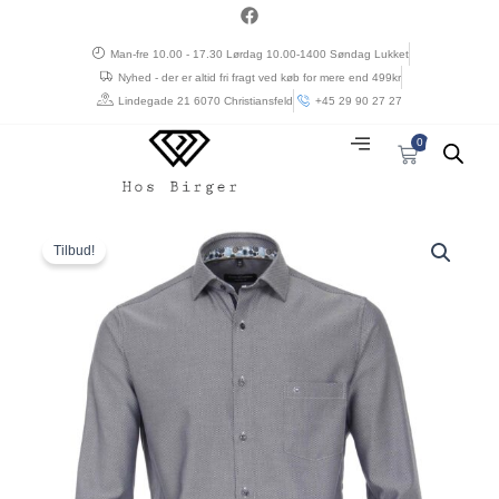
Gå
a
c
til
e
Man-fre 10.00 - 17.30 Lørdag 10.00-1400 Søndag Lukket
indholdet
b
Nyhed - der er altid fri fragt ved køb for mere end 499kr
o
o
Lindegade 21 6070 Christiansfeld
+45 29 90 27 27
k
0
Kurv
Den
Den
Casa
oprindelige
aktuelle
moda
Tilbud!
pris
pris
“comfort
var:
er:
fit”
kr. 600,00.
kr. 360,00.
struktur
mørk
blå
antal