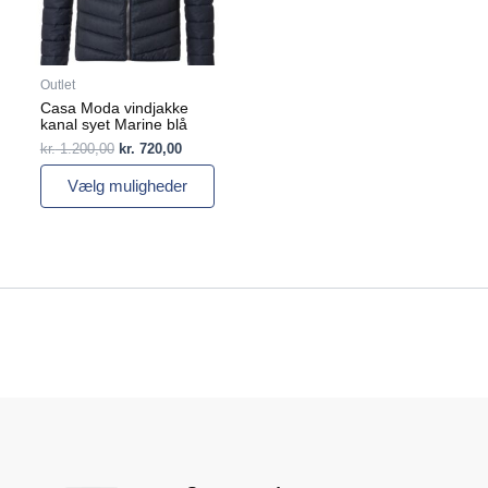
kan
vælges
på
varesiden
Outlet
Casa Moda vindjakke
kanal syet Marine blå
kr.
1.200,00
kr.
720,00
Vælg muligheder