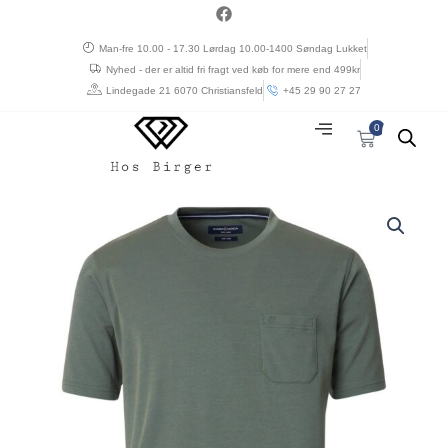
Gå
a
c
til
e
Man-fre 10.00 - 17.30 Lørdag 10.00-1400 Søndag Lukket
indholdet
b
Nyhed - der er altid fri fragt ved køb for mere end 499kr
o
o
Lindegade 21 6070 Christiansfeld
+45 29 90 27 27
k
0
Kurv
Prisinterval:
Casa
kr. 300,00
moda
til
“easy
kr. 350,00
care”
t-
shirt
agave
grøn
antal