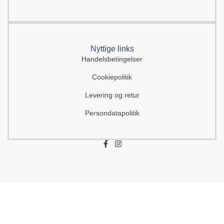
Nyttige links
Handelsbetingelser
Cookiepolitik
Levering og retur
Persondatapolitik
F
I
a
n
c
s
e
t
b
a
o
g
o
r
k
a
-
m
f