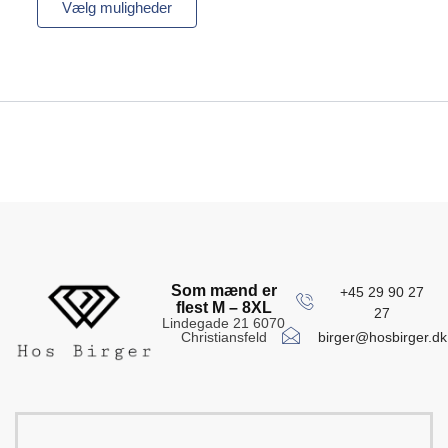
Vælg muligheder
Som mænd er
+45 29 90 27
flest M – 8XL
27
Lindegade 21 6070
birger@hosbirger.dk
Christiansfeld