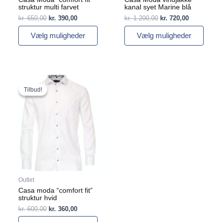
struktur multi farvet
kanal syet Marine blå
kr.
650,00
kr.
390,00
kr.
1.200,00
kr.
720,00
Vælg muligheder
Vælg muligheder
Den
Den
Dette
oprindelige
aktuelle
vare
Tilbud!
Tilbud!
pris
pris
har
var:
er:
flere
kr. 600,00.
kr. 360,00.
varianter.
Mulighederne
kan
vælges
på
varesiden
Outlet
Casa moda “comfort fit”
struktur hvid
kr.
600,00
kr.
360,00