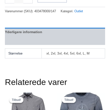
Varenummer (SKU):
403478000/147
Kategori:
Outlet
Yderligere information
Anmeldelser (0)
Størrelse
xl, 2xl, 3xl, 4xl, 5xl, 6xl, L, M
Relaterede varer
Den
Den
Den
Den
Dette
Dette
oprindelige
aktuelle
oprindelige
aktuelle
vare
vare
Tilbud!
Tilbud!
Tilbud!
Tilbud!
pris
pris
pris
pris
har
har
var:
er:
var:
er: