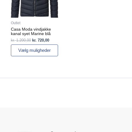
kan
vælges
på
varesiden
Outlet
Casa Moda vindjakke
kanal syet Marine blå
kr.
1.200,00
kr.
720,00
Vælg muligheder