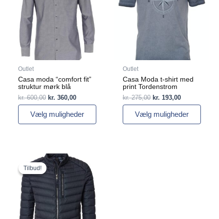
flere
kr. 600,00.
kr. 360,00.
flere
kr. 275,00.
kr. 193,00.
varianter.
varianter.
Mulighederne
Mulighederne
kan
kan
vælges
vælges
på
på
varesiden
varesiden
Outlet
Outlet
Casa moda “comfort fit”
Casa Moda t-shirt med
struktur mørk blå
print Tordenstrom
kr.
600,00
kr.
360,00
kr.
275,00
kr.
193,00
Vælg muligheder
Vælg muligheder
Den
Den
Dette
oprindelige
aktuelle
vare
Tilbud!
Tilbud!
pris
pris
har
var:
er:
flere
kr. 1.200,00.
kr. 720,00.
varianter.
Mulighederne