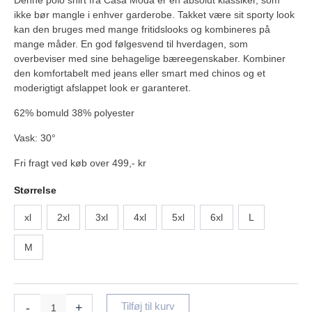
Denne polo shirt fra Casa Moda er en absolut klassiker, som
ikke bør mangle i enhver garderobe. Takket være sit sporty look
kan den bruges med mange fritidslooks og kombineres på
mange måder. En god følgesvend til hverdagen, som
overbeviser med sine behagelige bæreegenskaber. Kombiner
den komfortabelt med jeans eller smart med chinos og et
moderigtigt afslappet look er garanteret.
62% bomuld 38% polyester
Vask: 30°
Fri fragt ved køb over 499,- kr
Størrelse
xl
2xl
3xl
4xl
5xl
6xl
L
M
-
+
Tilføj til kurv