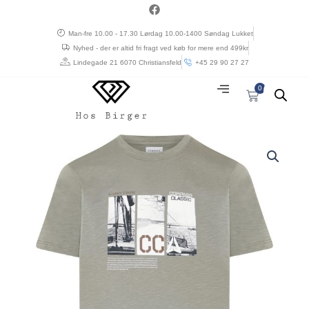
Gå
a
c
til
e
Man-fre 10.00 - 17.30 Lørdag 10.00-1400 Søndag Lukket
indholdet
b
Nyhed - der er altid fri fragt ved køb for mere end 499kr
o
o
Lindegade 21 6070 Christiansfeld
+45 29 90 27 27
k
0
Kurv
Compass
Classic
t-
shirt
med
print
og
rund
hals
lys
grøn
antal