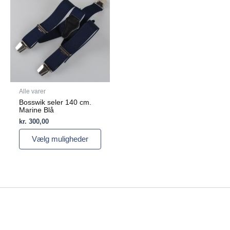
har
flere
varianter.
Mulighederne
kan
vælges
på
varesiden
Alle varer
Bosswik seler 140 cm.
Marine Blå
kr.
300,00
Vælg muligheder