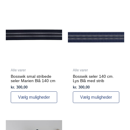
Dette
Dette
vare
vare
har
har
flere
flere
varianter.
varianter.
Mulighederne
Mulighederne
kan
kan
vælges
vælges
på
på
varesiden
varesiden
Alle varer
Alle varer
Bosswik smal stribede
Bosswik seler 140 cm.
seler Marien Blå 140 cm
Lys Blå med strib
kr.
300,00
kr.
300,00
Vælg muligheder
Vælg muligheder
Dette
vare