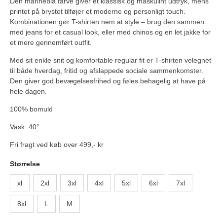
Den marineblå farve giver et klassisk og maskulint udtryk, mens
printet på brystet tilføjer et moderne og personligt touch.
Kombinationen gør T-shirten nem at style – brug den sammen
med jeans for et casual look, eller med chinos og en let jakke for
et mere gennemført outfit.
Med sit enkle snit og komfortable regular fit er T-shirten velegnet
til både hverdag, fritid og afslappede sociale sammenkomster.
Den giver god bevægelsesfrihed og føles behagelig at have på
hele dagen.
100% bomuld
Vask: 40°
Fri fragt ved køb over 499,- kr
Størrelse
xl
2xl
3xl
4xl
5xl
6xl
7xl
8xl
L
M