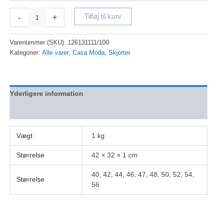
-
+
Tilføj til kurv
Varenummer (SKU):
126131111/100
Kategorier:
Alle varer
,
Casa Moda
,
Skjorter
Yderligere information
Anmeldelser (0)
Vægt
1 kg
Størrelse
42 × 32 × 1 cm
40, 42, 44, 46, 47, 48, 50, 52, 54,
Størrelse
56