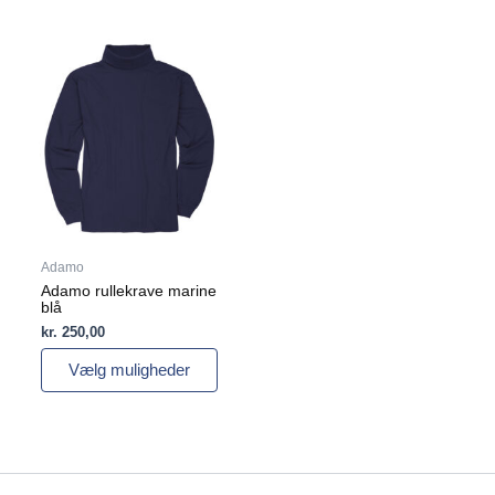
Dette
vare
har
flere
varianter.
Mulighederne
kan
vælges
på
varesiden
Adamo
Adamo rullekrave marine
blå
kr.
250,00
Vælg muligheder