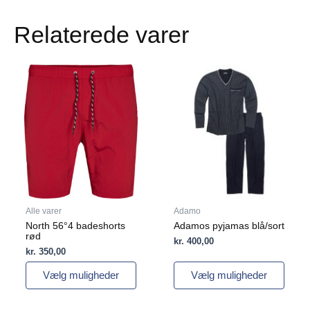
Relaterede varer
Dette
Dette
vare
vare
har
har
flere
flere
varianter.
varianter.
Mulighederne
Mulighederne
kan
kan
vælges
vælges
på
på
varesiden
varesiden
Alle varer
Adamo
North 56°4 badeshorts
Adamos pyjamas blå/sort
rød
kr.
400,00
kr.
350,00
Vælg muligheder
Vælg muligheder