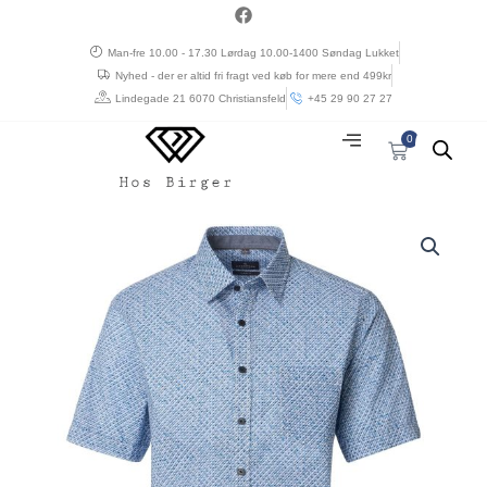
Gå
a
c
til
e
Man-fre 10.00 - 17.30 Lørdag 10.00-1400 Søndag Lukket
indholdet
b
Nyhed - der er altid fri fragt ved køb for mere end 499kr
o
o
Lindegade 21 6070 Christiansfeld
+45 29 90 27 27
k
0
Kurv
Kort
ærmet
skjorte
fra
Casa
Moda
i
comfort
fit,
blå
mønster
antal