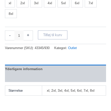
xl
2xl
3xl
4xl
5xl
6xl
7xl
8xl
-
+
Tilføj til kurv
Varenummer (SKU):
43345/930
Kategori:
Outlet
Yderligere information
Anmeldelser (0)
Størrelse
xl, 2xl, 3xl, 4xl, 5xl, 6xl, 7xl, 8xl