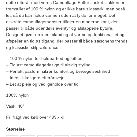
dette efterår med vores Camouflage Puffer Jacket. Jakken er
fremstillet af 100 % nylon og er ikke bare slidstærk, men også
let, så du kan holde varmen uden at fylde for meget. Det
diskrete camouflagemønster tilføjer en moderne kant, der
passer til både udendørs eventyr og afslappede byture.
Designet giver en ideel blanding af varme og funktionalitet og
afspejler en tidløs tilgang, der passer til både sæsonens trends
og klassiske stilpræferencer.
– 100 % nylon for holdbarhed og lethed
– Tidløst camouflagedesign til alsidig styling
– Perfekt pasform sikrer komfort og bevægelsesfrihed
– Ideel til køligere efterårsvejr
– Let at pleje og vedligeholde over tid
100% nylon
Vask: 40°
Fri fragt ved køb over 499,- kr
Størrelse