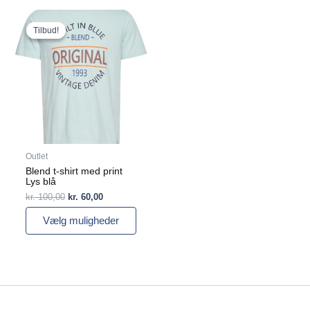
Den
Den
Dette
oprindelige
aktuelle
vare
Tilbud!
Tilbud!
pris
pris
har
var:
er:
flere
kr. 100,00.
kr. 60,00.
varianter.
Mulighederne
kan
vælges
på
varesiden
Outlet
Blend t-shirt med print
Lys blå
kr.
100,00
kr.
60,00
Vælg muligheder