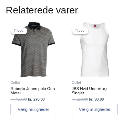
Relaterede varer
Den
Den
Den
Den
Dette
Dette
oprindelige
aktuelle
oprindelige
aktuelle
vare
vare
Tilbud!
Tilbud!
Tilbud!
Tilbud!
pris
pris
pris
pris
har
har
var:
er:
var:
er:
flere
kr. 450,00.
kr. 270,00.
flere
kr. 150,00.
kr. 90,00.
varianter.
varianter.
Mulighederne
Mulighederne
kan
kan
vælges
vælges
på
på
varesiden
varesiden
Outlet
Outlet
Roberto Jeans polo Gun
JBS Hvid Undertrøje
Metal
Singlet
kr.
450,00
kr.
270,00
kr.
150,00
kr.
90,00
Vælg muligheder
Vælg muligheder