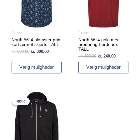
Mulighederne
Mulighederne
kan
kan
vælges
vælges
på
på
varesiden
varesiden
Outlet
Outlet
North 56°4 blomster print
North 56°4 polo med
kort ærmet skjorte TALL
brodering Bordeaux
TALL
kr.
500,00
kr.
300,00
kr.
400,00
kr.
240,00
Vælg muligheder
Vælg muligheder
Den
Den
Dette
oprindelige
aktuelle
vare
Tilbud!
Tilbud!
pris
pris
har
var:
er:
flere
kr. 700,00.
kr. 455,00.
varianter.
Mulighederne
kan