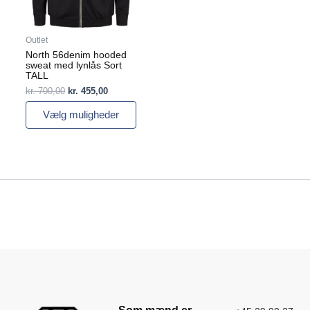
vælges
på
varesiden
Outlet
North 56denim hooded
sweat med lynlås Sort
TALL
kr.
700,00
kr.
455,00
Vælg muligheder