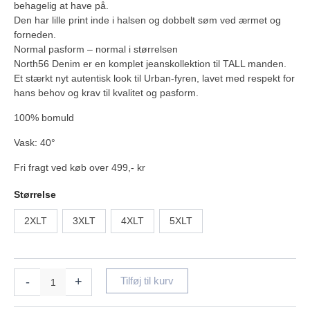
behagelig at have på.
Den har lille print inde i halsen og dobbelt søm ved ærmet og
forneden.
Normal pasform – normal i størrelsen
North56 Denim er en komplet jeanskollektion til TALL manden.
Et stærkt nyt autentisk look til Urban-fyren, lavet med respekt for
hans behov og krav til kvalitet og pasform.
100% bomuld
Vask: 40°
Fri fragt ved køb over 499,- kr
Størrelse
2XLT
3XLT
4XLT
5XLT
-
+
Tilføj til kurv