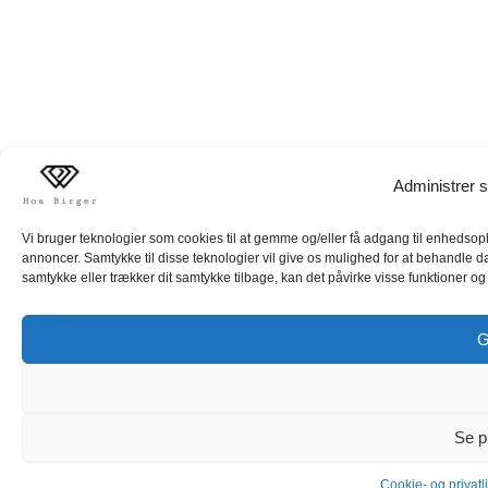
Administrer s
Vi bruger teknologier som cookies til at gemme og/eller få adgang til enhedsoply
annoncer. Samtykke til disse teknologier vil give os mulighed for at behandle d
samtykke eller trækker dit samtykke tilbage, kan det påvirke visse funktioner og 
G
Se p
Cookie- og privatli