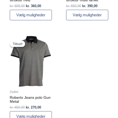
struktur hvid
struktur multi farvet
kr.
600,00
kr.
360,00
kr.
650,00
kr.
390,00
Vælg muligheder
Vælg muligheder
Den
Den
Dette
oprindelige
aktuelle
vare
Tilbud!
Tilbud!
pris
pris
har
var:
er:
flere
kr. 450,00.
kr. 270,00.
varianter.
Mulighederne
kan
vælges
på
varesiden
Outlet
Roberto Jeans polo Gun
Metal
kr.
450,00
kr.
270,00
Vælg muligheder