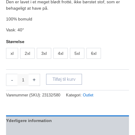
Den er lavet i et meget blødt frotté, ikke børstet stof, som er
behageligt at have på.
100% bomuld
Vask: 40°
Størrelse
xl
2xl
3xl
4xl
5xl
6xl
-
+
Tilføj til kurv
Varenummer (SKU):
23132/580
Kategori:
Outlet
Yderligere information
Anmeldelser (0)