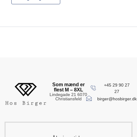
Som mænd er
+45 29 90 27
flest M – 8XL
27
Lindegade 21 6070
birger@hosbirger.dk
Christiansfeld