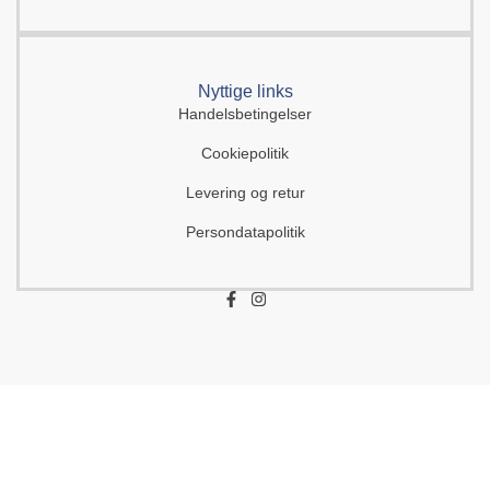
Nyttige links
Handelsbetingelser
Cookiepolitik
Levering og retur
Persondatapolitik
F
I
a
n
c
s
e
t
b
a
o
g
o
r
k
a
-
m
f