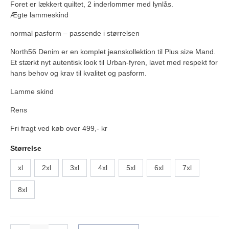
Foret er lækkert quiltet, 2 inderlommer med lynlås.
Ægte lammeskind
normal pasform – passende i størrelsen
North56 Denim er en komplet jeanskollektion til Plus size Mand.
Et stærkt nyt autentisk look til Urban-fyren, lavet med respekt for
hans behov og krav til kvalitet og pasform.
Lamme skind
Rens
Fri fragt ved køb over 499,- kr
Størrelse
xl
2xl
3xl
4xl
5xl
6xl
7xl
8xl