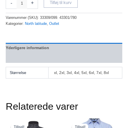
-
+
Tilføj til kurv
Varenummer (SKU):
33309/099. 43301/780
Kategorier:
North latitude
,
Outlet
Yderligere information
Anmeldelser (0)
Størrelse
xl, 2xl, 3xl, 4xl, 5xl, 6xl, 7xl, 8xl
Relaterede varer
Den
Den
Den
Den
Dette
Dette
oprindelige
aktuelle
oprindelige
aktuelle
vare
vare
Tilbud!
Tilbud!
Tilbud!
Tilbud!