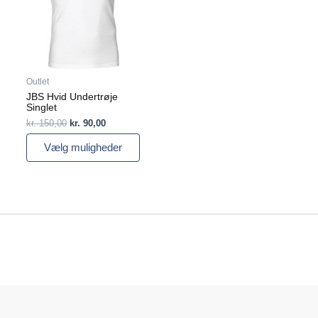
Mulighederne
kan
vælges
på
varesiden
Outlet
JBS Hvid Undertrøje
Singlet
kr.
150,00
kr.
90,00
Vælg muligheder