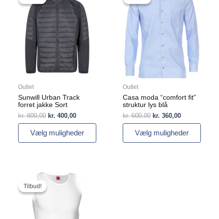
pris
pris
pris
pris
har
har
var:
er:
var:
er:
flere
kr. 800,00.
kr. 400,00.
flere
kr. 600,00.
kr. 360,00.
varianter.
varianter.
Mulighederne
Mulighederne
kan
kan
vælges
vælges
på
på
varesiden
varesiden
Outlet
Outlet
Sunwill Urban Track
Casa moda “comfort fit”
forret jakke Sort
struktur lys blå
kr.
800,00
kr.
400,00
kr.
600,00
kr.
360,00
Vælg muligheder
Vælg muligheder
Den
Den
Dette
oprindelige
aktuelle
vare
Tilbud!
Tilbud!
pris
pris
har
var:
er:
flere
kr. 150,00.
kr. 90,00.
varianter.