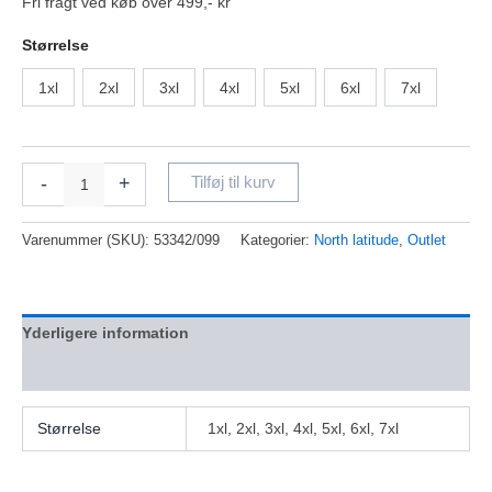
Fri fragt ved køb over 499,- kr
Størrelse
1xl
2xl
3xl
4xl
5xl
6xl
7xl
-
+
Tilføj til kurv
Varenummer (SKU):
53342/099
Kategorier:
North latitude
,
Outlet
Yderligere information
Anmeldelser (0)
Størrelse
1xl, 2xl, 3xl, 4xl, 5xl, 6xl, 7xl