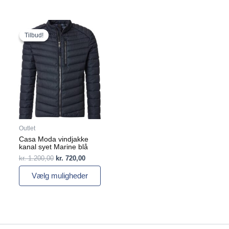
Den
Den
Dette
oprindelige
aktuelle
vare
Tilbud!
Tilbud!
pris
pris
har
var:
er:
flere
kr. 1.200,00.
kr. 720,00.
varianter.
Mulighederne
kan
vælges
på
varesiden
Outlet
Casa Moda vindjakke
kanal syet Marine blå
kr.
1.200,00
kr.
720,00
Vælg muligheder