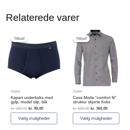
Relaterede varer
Den
Den
Den
Den
Dette
Dette
oprindelige
aktuelle
oprindelige
aktuelle
vare
vare
Tilbud!
Tilbud!
Tilbud!
Tilbud!
pris
pris
pris
pris
har
har
var:
er:
var:
er:
flere
kr. 150,00.
kr. 90,00.
flere
kr. 600,00.
kr. 360,00.
varianter.
varianter.
Mulighederne
Mulighederne
kan
kan
vælges
vælges
på
på
varesiden
varesiden
Outlet
Outlet
Kapart underbuks med
Casa Moda “comfort fit”
gylp, model slip, blå
struktur skjorte Koks
kr.
150,00
kr.
90,00
kr.
600,00
kr.
360,00
Vælg muligheder
Vælg muligheder