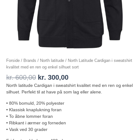
sort
antal
Forside
/
Brands
/
North latitude
/ North Latitude Cardigan i sweatshirt
kvalitet med en ren og enkel silhuet sort
kr.
600,00
kr.
300,00
North latitude Cardigan i sweatshirt kvalitet med en ren og enkel
silhuet. Perfekt til at have på som lag eller alene.
• 80% bomuld, 20% polyester
• Klassisk knaplukning foran
• To åbne lommer foran
• Ribkant i ærmer og forneden
• Vask ved 30 grader