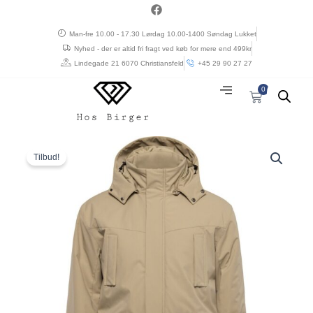
Gå
a
c
til
e
Man-fre 10.00 - 17.30 Lørdag 10.00-1400 Søndag Lukket
indholdet
b
Nyhed - der er altid fri fragt ved køb for mere end 499kr
o
o
Lindegade 21 6070 Christiansfeld
+45 29 90 27 27
k
0
Kurv
Den
Den
North
oprindelige
aktuelle
parka
Tilbud!
pris
pris
med
var:
er:
hætte
kr. 2.000,00.
kr. 1.200,00.
mørk
sand
antal