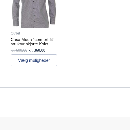
Mulighederne
kan
vælges
på
varesiden
Outlet
Casa Moda “comfort fit”
struktur skjorte Koks
kr.
600,00
kr.
360,00
Vælg muligheder