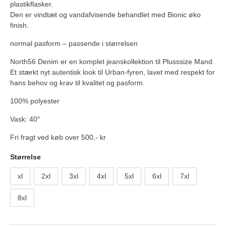
plastikflasker.
Den er vindtæt og vandafvisende behandlet med Bionic øko
finish.
normal pasform – passende i størrelsen
North56 Denim er en komplet jeanskollektion til Plusssize Mand.
Et stærkt nyt autentisk look til Urban-fyren, lavet med respekt for
hans behov og krav til kvalitet og pasform.
100% polyester
Vask: 40°
Fri fragt ved køb over 500,- kr
Størrelse
xl
2xl
3xl
4xl
5xl
6xl
7xl
8xl