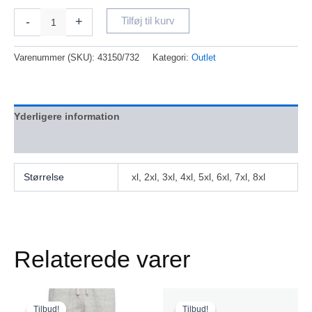
-
+
Tilføj til kurv
Varenummer (SKU):
43150/732
Kategori:
Outlet
Yderligere information
Anmeldelser (0)
Størrelse
xl, 2xl, 3xl, 4xl, 5xl, 6xl, 7xl, 8xl
Relaterede varer
Den
Den
Den
Den
Dette
Dette
oprindelige
aktuelle
oprindelige
aktuelle
vare
vare
Tilbud!
Tilbud!
Tilbud!
Tilbud!