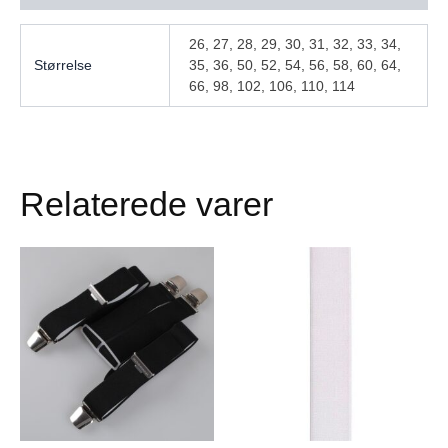
26, 27, 28, 29, 30, 31, 32, 33, 34,
Størrelse
35, 36, 50, 52, 54, 56, 58, 60, 64,
66, 98, 102, 106, 110, 114
Relaterede varer
Dette
Dette
vare
vare
har
har
flere
flere
varianter.
varianter.
Mulighederne
Mulighederne
kan
kan
vælges
vælges
på
på
varesiden
varesiden