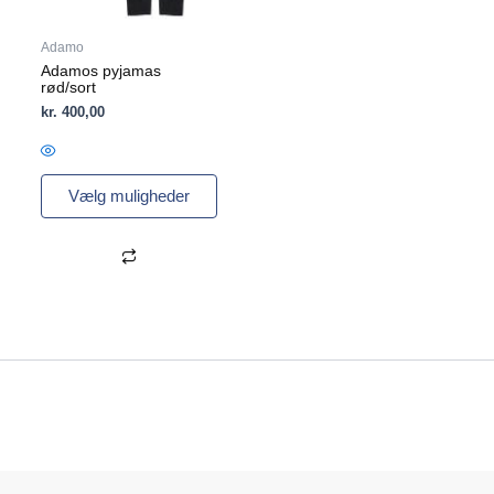
på
varesiden
Adamo
Adamos pyjamas
rød/sort
kr.
400,00
Vælg muligheder