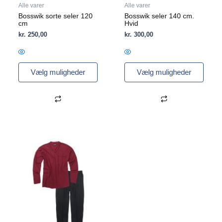
Alle varer
Alle varer
Bosswik sorte seler 120
Bosswik seler 140 cm.
cm
Hvid
kr.
250,00
kr.
300,00
Vælg muligheder
Vælg muligheder
Dette
vare
har
flere
varianter.
Mulighederne
kan
vælges