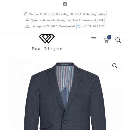
Gå
a
c
til
e
Man-fre 10.00 - 17.30 Lørdag 10.00-1400 Søndag Lukket
indholdet
b
Nyhed - der er altid fri fragt ved køb for mere end 499kr
o
o
Lindegade 21 6070 Christiansfeld
+45 29 90 27 27
k
0
Kurv
Prisinterval:
Sunwill
kr. 2.250,00
extreme
til
flex
kr. 2.700,00
blazer
model
modern
fit
Blå
antal