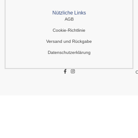
Nützliche Links
AGB
Cookie-Richtlinie
Versand und Rückgabe
Datenschutzerklärung
F
I
C
a
n
c
s
e
t
b
a
o
g
o
r
k
a
-
m
f