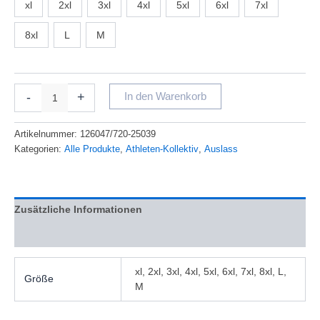
xl
2xl
3xl
4xl
5xl
6xl
7xl
8xl
L
M
-
+
In den Warenkorb
Artikelnummer:
126047/720-25039
Kategorien:
Alle Produkte
,
Athleten-Kollektiv
,
Auslass
Zusätzliche Informationen
Bewertungen (0)
xl, 2xl, 3xl, 4xl, 5xl, 6xl, 7xl, 8xl, L,
Größe
M