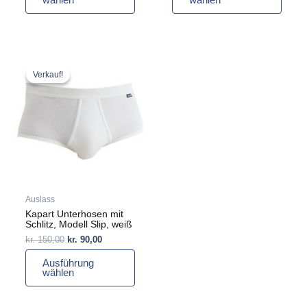
Ursprünglicher
Aktueller
Dieses
Preis
Preis
Produkt
Verkauf!
Verkauf!
war:
ist:
weist
kr. 150,00
kr. 90,00.
mehrere
Varianten
auf.
Die
Optionen
können
auf
Auslass
der
Kapart Unterhosen mit
Produktseite
Schlitz, Modell Slip, weiß
gewählt
kr.
150,00
kr.
90,00
werden
Ausführung
wählen