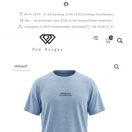
Zum
a
c
Inhalt
e
Mo-Fr 10:00 - 17:30 Samstag 10:00-14:00 Sonntag Geschlossen
springen
b
Neu – bei Einkäufen über €100 ist der Versand immer kostenlos.
o
o
Lindegade 21 6070 Christiansfeld, Dänemark
+45 29 90 27 27
k
0
Warenkorb
Preisspanne:
Athletes
kr. 150,00
Collective
Verkauf!
bis
t-
kr. 300,00
shirt
med
lille
bryst
print
og
rund
hals
duset