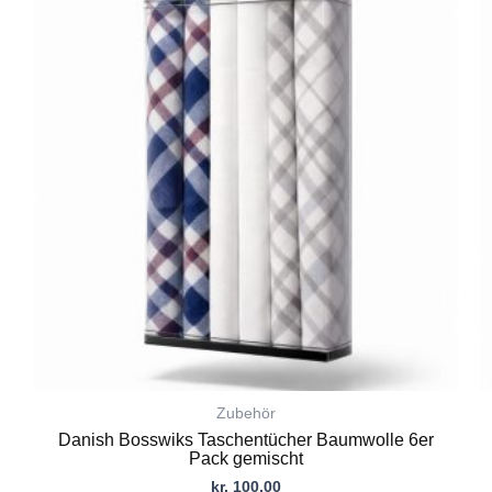
Produkt
weist
mehrere
Varianten
auf.
Die
Optionen
können
auf
der
Produktseite
gewählt
werden
Zubehör
Danish Bosswiks Taschentücher Baumwolle 6er
Pack gemischt
kr.
100,00