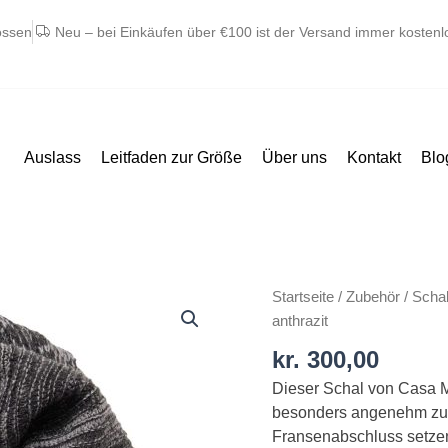
ossen
Neu – bei Einkäufen über €100 ist der Versand immer kostenl
Auslass
Leitfaden zur Größe
Über uns
Kontakt
Blo
Casa
Startseite
/
Zubehör
/
Scha
Moda
anthrazit
halstørklæde
kr.
300,00
i
Dieser Schal von Casa M
polyacryl
besonders angenehm zu 
koks
Fransenabschluss setze
grå