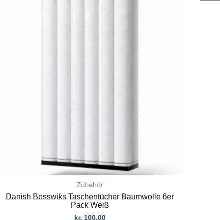
Produkt
weist
mehrere
Varianten
auf.
Die
Optionen
können
auf
der
Produktseite
gewählt
werden
Zubehör
Danish Bosswiks Taschentücher Baumwolle 6er
Pack Weiß
kr.
100,00