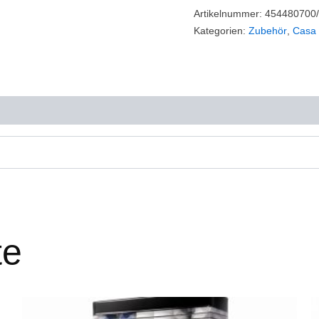
Artikelnummer:
454480700
Kategorien:
Zubehör
,
Casa
te
Dieses