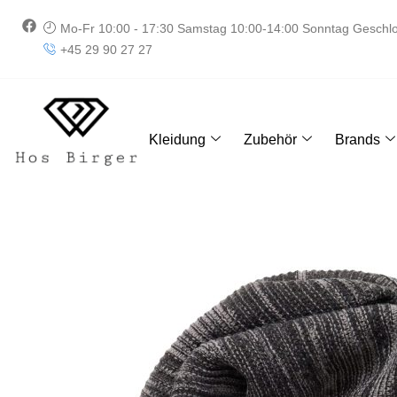
Zum
F
Mo-Fr 10:00 - 17:30 Samstag 10:00-14:00 Sonntag Geschl
Inhalt
a
+45 29 90 27 27
springen
c
e
b
o
o
k
Kleidung
Zubehör
Brands