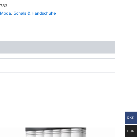
/783
 Moda
,
Schals & Handschuhe
DKK
Dieses
EUR