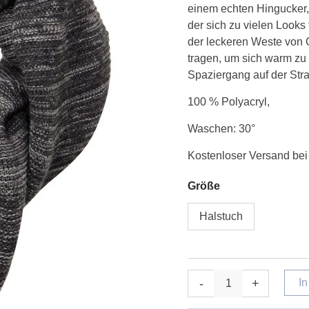
einem echten Hingucker, o
Menge
der sich zu vielen Looks 
der leckeren Weste von
tragen, um sich warm zu
Spaziergang auf der Str
100 % Polyacryl,
Waschen: 30°
Kostenloser Versand bei 
Größe
Halstuch
-
+
I