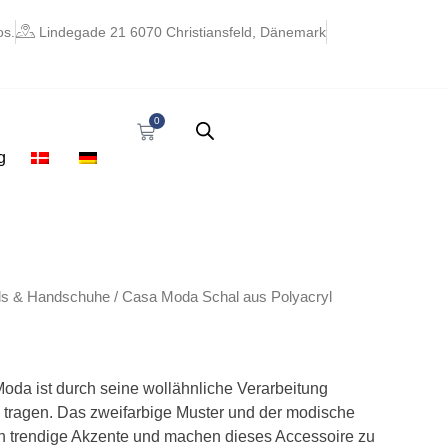
os.
Lindegade 21 6070 Christiansfeld, Dänemark
0
Warenkorb
g
ls & Handschuhe
/ Casa Moda Schal aus Polyacryl
oda ist durch seine wollähnliche Verarbeitung
tragen. Das zweifarbige Muster und der modische
n trendige Akzente und machen dieses Accessoire zu