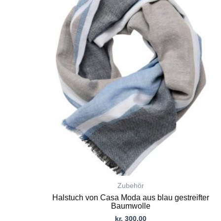
Produkt
weist
mehrere
Varianten
auf.
Die
Optionen
können
auf
der
Produktseite
gewählt
werden
Zubehör
Halstuch von Casa Moda aus blau gestreifter
Baumwolle
kr.
300,00