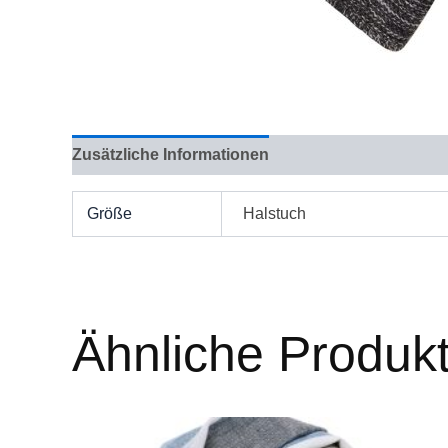
Zusätzliche Informationen
Bewertungen (0)
Größe
Halstuch
Ähnliche Produk
Dieses