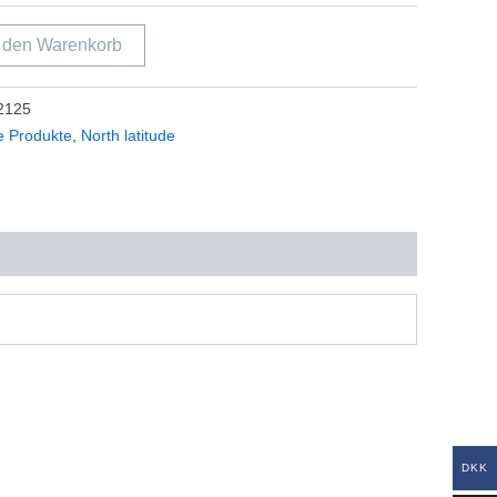
n den Warenkorb
2125
le Produkte
,
North latitude
DKK