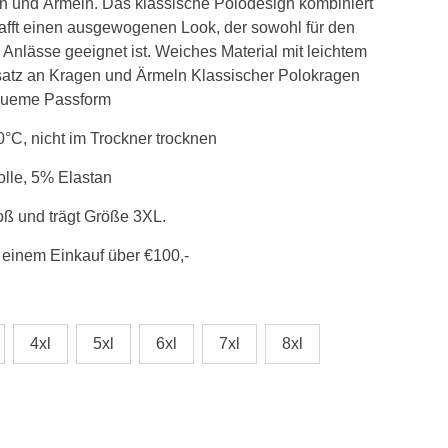
n und Ärmeln. Das klassische Polodesign kombiniert
hafft einen ausgewogenen Look, der sowohl für den
e Anlässe geeignet ist. Weiches Material mit leichtem
esatz an Kragen und Ärmeln Klassischer Polokragen
equeme Passform
C, nicht im Trockner trocknen
lle, 5% Elastan
oß und trägt Größe 3XL.
 einem Einkauf über €100,-
4xl
5xl
6xl
7xl
8xl