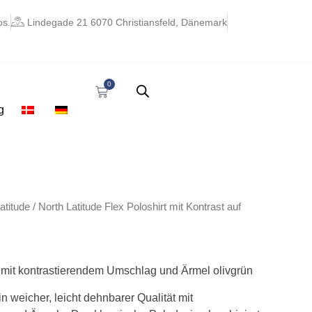
os.
Lindegade 21 6070 Christiansfeld, Dänemark
0
Warenkorb
g
atitude
/ North Latitude Flex Poloshirt mit Kontrast auf
o mit kontrastierendem Umschlag und Ärmel olivgrün
n weicher, leicht dehnbarer Qualität mit