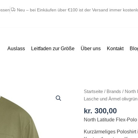
ossen
Neu – bei Einkäufen über €100 ist der Versand immer kostenl
Auslass
Leitfaden zur Größe
Über uns
Kontakt
Blo
North
Startseite
/
Brands
/
North l
Latitude
Lasche und Ärmel olivgrün
flex
kr.
300,00
polo
North Latitude Flex-Pol
med
kontrast
Kurzärmeliges Poloshirt i
på