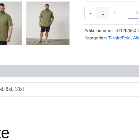
-
+
I
Artikelnummer:
61128/660-
Kategorien:
T-shirt/Polo
,
Al
7xl, 8xl, 10xl
te