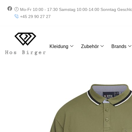
Zum
F
Mo-Fr 10:00 - 17:30 Samstag 10:00-14:00 Sonntag Geschl
Inhalt
a
+45 29 90 27 27
springen
c
e
b
o
o
k
Kleidung
Zubehör
Brands