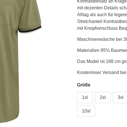
Kontrastbesatz an Krage
flip
mit dezenten Details sc
og
Alltag als auch für leger
ærme
Stretchanteil Kontrastb
oliven
mit Knopfverschluss B
grøn
Menge
Maschinenwäsche bei 30°
Materialien 95% Baumwo
Das Model ist 188 cm gr
Kostenloser Versand bei
Größe
1xl
2xl
3xl
10xl