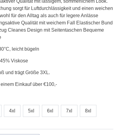
saktiver Qualität mit lässigem, sommerlichem Look.
hung sorgt für Luftdurchlässigkeit und einen weichen
wohl für den Alltag als auch für legere Anlässe
ngsaktive Qualität mit weichem Fall Elastischer Bund
elzug Cleanes Design mit Seitentaschen Bequeme
e
°C, leicht bügeln
, 45% Viskose
oß und trägt Größe 3XL.
 einem Einkauf über €100,-
4xl
5xl
6xl
7xl
8xl