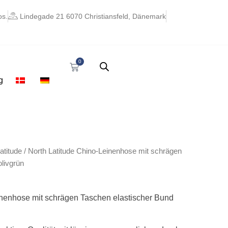
os.
Lindegade 21 6070 Christiansfeld, Dänemark
0
Warenkorb
g
atitude
/ North Latitude Chino-Leinenhose mit schrägen
livgrün
inenhose mit schrägen Taschen elastischer Bund