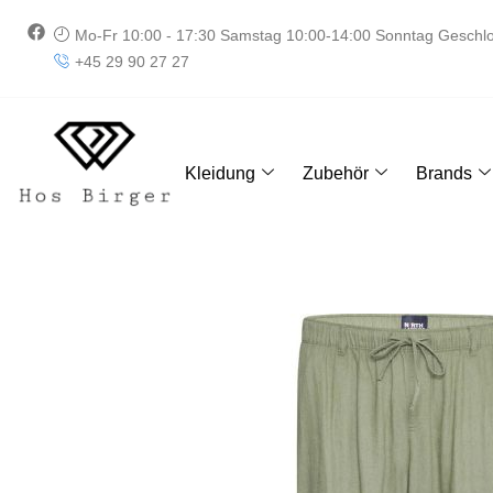
Zum
F
Mo-Fr 10:00 - 17:30 Samstag 10:00-14:00 Sonntag Geschl
Inhalt
a
+45 29 90 27 27
springen
c
e
b
o
o
k
Kleidung
Zubehör
Brands