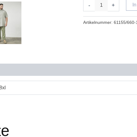
-
+
I
Artikelnummer:
61155/660-
 8xl
te