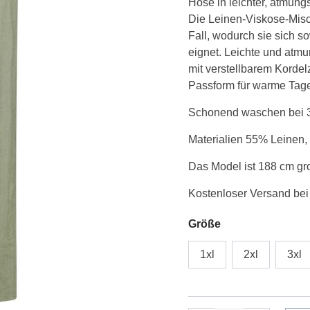
Hose in leichter, atmung
lommer
Die Leinen-Viskose-Misc
elastik
Fall, wodurch sie sich so
talje
eignet. Leichte und atmu
oliven
mit verstellbarem Kord
grøn
Passform für warme Tag
Menge
Schonend waschen bei 30
Materialien 55% Leinen
Das Model ist 188 cm gr
Kostenloser Versand bei
Größe
1xl
2xl
3xl