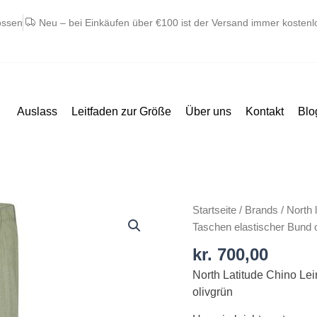
ossen
Neu – bei Einkäufen über €100 ist der Versand immer kostenl
Auslass
Leitfaden zur Größe
Über uns
Kontakt
Blo
North
Startseite
/
Brands
/
North l
latitude
Taschen elastischer Bund o
chino
kr.
700,00
hør
North Latitude Chino Le
bukser
olivgrün
med
skrå