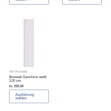
Dieses
Produkt
weist
mehrere
Varianten
auf.
Die
Optionen
können
auf
Alle Produkte
der
Bosswik Geschirre weiß
Produktseite
120 cm.
gewählt
kr.
250,00
werden
Ausführung
wählen