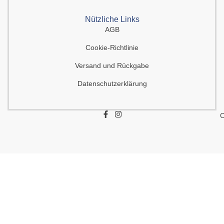
Nützliche Links
AGB
Cookie-Richtlinie
Versand und Rückgabe
Datenschutzerklärung
F
I
C
a
n
c
s
e
t
b
a
o
g
o
r
k
a
-
m
f