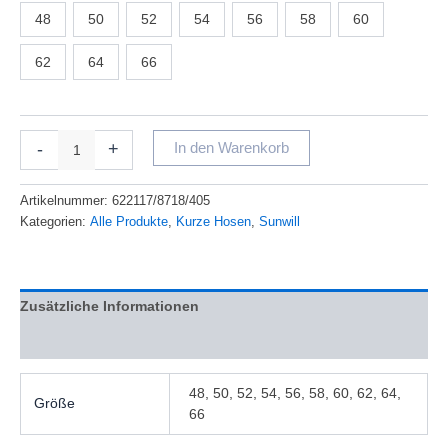
48
50
52
54
56
58
60
62
64
66
-
+
In den Warenkorb
Artikelnummer:
622117/8718/405
Kategorien:
Alle Produkte
,
Kurze Hosen
,
Sunwill
Zusätzliche Informationen
Bewertungen (0)
48, 50, 52, 54, 56, 58, 60, 62, 64,
Größe
66