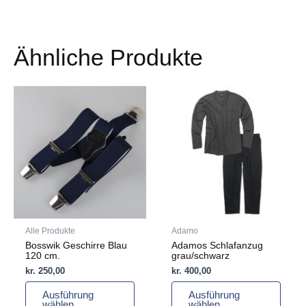
Ähnliche Produkte
Dieses
Dieses
Produkt
Produkt
weist
weist
mehrere
mehrere
Varianten
Varianten
auf.
auf.
Die
Die
Optionen
Optionen
können
können
auf
auf
Alle Produkte
Adamo
der
der
Bosswik Geschirre Blau
Adamos Schlafanzug
Produktseite
Produktseite
120 cm.
grau/schwarz
gewählt
gewählt
kr.
250,00
kr.
400,00
werden
werden
Ausführung
Ausführung
wählen
wählen