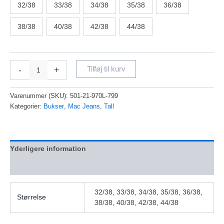
32/38
33/38
34/38
35/38
36/38
38/38
40/38
42/38
44/38
-
+
Tilføj til kurv
Varenummer (SKU):
501-21-970L-799
Kategorier:
Bukser
,
Mac Jeans
,
Tall
Yderligere information
Anmeldelser (0)
32/38, 33/38, 34/38, 35/38, 36/38,
Størrelse
38/38, 40/38, 42/38, 44/38