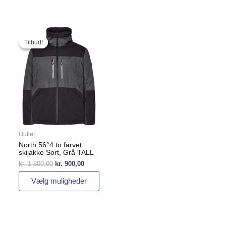
Den
Den
Dette
oprindelige
aktuelle
vare
Tilbud!
Tilbud!
pris
pris
har
var:
er:
flere
kr. 1.800,00.
kr. 900,00.
varianter.
Mulighederne
kan
vælges
på
varesiden
Outlet
North 56°4 to farvet
skijakke Sort, Grå TALL
kr.
1.800,00
kr.
900,00
Vælg muligheder