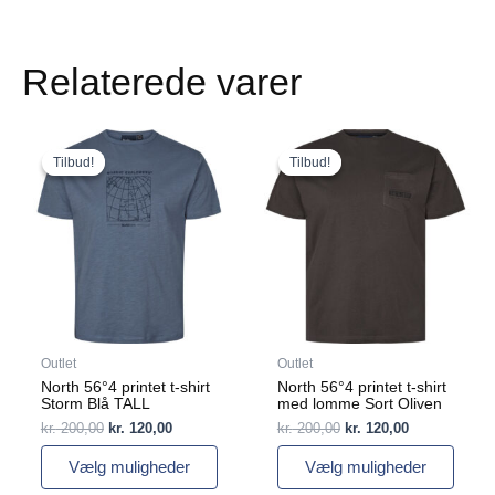
Relaterede varer
Den
Den
Den
Den
Dette
Dette
oprindelige
aktuelle
oprindelige
aktuelle
vare
vare
Tilbud!
Tilbud!
Tilbud!
Tilbud!
pris
pris
pris
pris
har
har
var:
er:
var:
er:
flere
kr. 200,00.
kr. 120,00.
flere
kr. 200,00.
kr. 120,00.
varianter.
varianter.
Mulighederne
Mulighederne
kan
kan
vælges
vælges
på
på
varesiden
varesiden
Outlet
Outlet
North 56°4 printet t-shirt
North 56°4 printet t-shirt
Storm Blå TALL
med lomme Sort Oliven
kr.
200,00
kr.
120,00
kr.
200,00
kr.
120,00
Vælg muligheder
Vælg muligheder