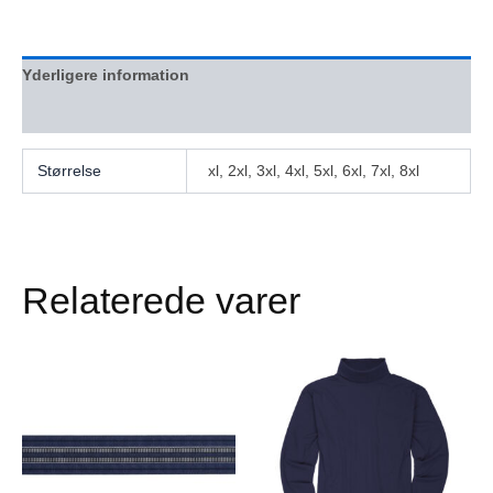
Yderligere information
Anmeldelser (0)
Størrelse
xl, 2xl, 3xl, 4xl, 5xl, 6xl, 7xl, 8xl
Relaterede varer
Dette
Dette
vare
vare
har
har
flere
flere
varianter.
varianter.
Mulighederne
Mulighederne