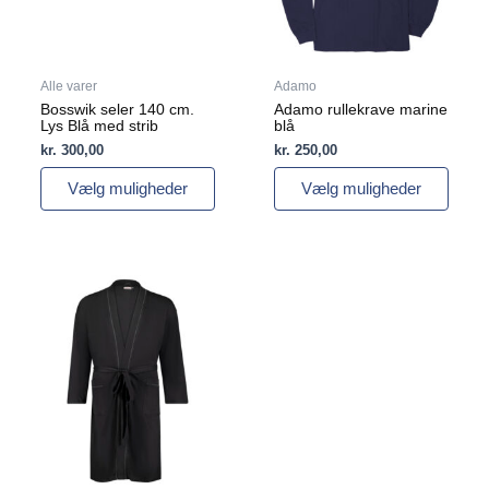
kan
kan
vælges
vælges
på
på
varesiden
varesiden
Alle varer
Adamo
Bosswik seler 140 cm.
Adamo rullekrave marine
Lys Blå med strib
blå
kr.
300,00
kr.
250,00
Vælg muligheder
Vælg muligheder
Dette
vare
har
flere
varianter.
Mulighederne
kan
vælges
på