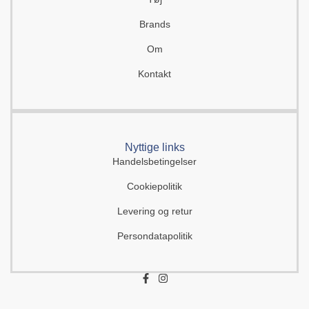
Brands
Om
Kontakt
Nyttige links
Handelsbetingelser
Cookiepolitik
Levering og retur
Persondatapolitik
F
I
a
n
c
s
e
t