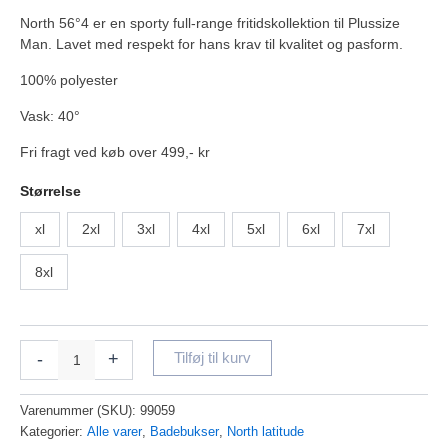
North 56°4 er en sporty full-range fritidskollektion til Plussize
Man. Lavet med respekt for hans krav til kvalitet og pasform.
100% polyester
Vask: 40°
Fri fragt ved køb over 499,- kr
Størrelse
xl
2xl
3xl
4xl
5xl
6xl
7xl
8xl
-
+
Tilføj til kurv
Varenummer (SKU):
99059
Kategorier:
Alle varer
,
Badebukser
,
North latitude