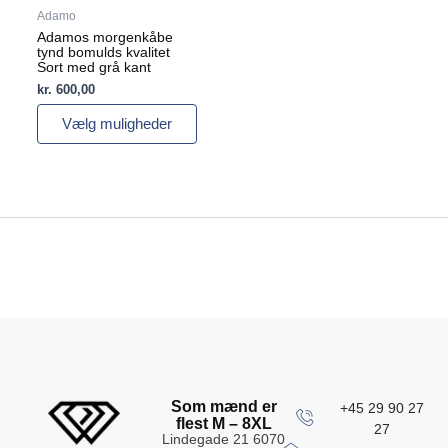
varesiden
Adamo
Adamos morgenkåbe
tynd bomulds kvalitet
Sort med grå kant
kr.
600,00
Vælg muligheder
Som mænd er
+45 29 90 27
flest M – 8XL
27
Lindegade 21 6070