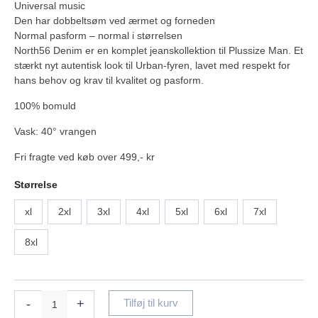
Universal music
Den har dobbeltsøm ved ærmet og forneden
Normal pasform – normal i størrelsen
North56 Denim er en komplet jeanskollektion til Plussize Man. Et
stærkt nyt autentisk look til Urban-fyren, lavet med respekt for
hans behov og krav til kvalitet og pasform.
100% bomuld
Vask: 40° vrangen
Fri fragte ved køb over 499,- kr
Størrelse
xl
2xl
3xl
4xl
5xl
6xl
7xl
8xl
-
+
Tilføj til kurv