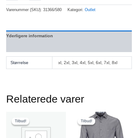
Varenummer (SKU):
31366/580
Kategori:
Outlet
Yderligere information
Anmeldelser (0)
Størrelse
xl, 2xl, 3xl, 4xl, 5xl, 6xl, 7xl, 8xl
Relaterede varer
Den
Den
Den
Den
Dette
Dette
oprindelige
aktuelle
oprindelige
aktuelle
vare
vare
Tilbud!
Tilbud!
Tilbud!
Tilbud!
pris
pris
pris
pris
har
har
var:
er:
var:
er:
flere
kr. 600,00.
kr. 300,00.
flere
kr. 600,00.
kr. 360,00.