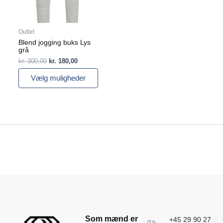
vælges
på
varesiden
Outlet
Blend jogging buks Lys
grå
kr.
300,00
kr.
180,00
Vælg muligheder
Som mænd er
+45 29 90 27