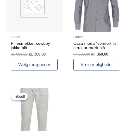
varianter.
varianter.
Mulighederne
Mulighederne
kan
kan
vælges
vælges
på
på
varesiden
varesiden
Outlet
Outlet
Finesmekker cowboy
Casa moda “comfort fit”
jakke blå
struktur mørk blå
kr.
600,00
kr.
300,00
kr.
600,00
kr.
360,00
Vælg muligheder
Vælg muligheder
Den
Den
Dette
oprindelige
aktuelle
vare
Tilbud!
Tilbud!
pris
pris
har
var:
er:
flere
kr. 300,00.
kr. 180,00.
varianter.
Mulighederne
kan