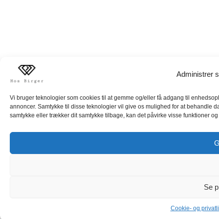
Administrer s
Vi bruger teknologier som cookies til at gemme og/eller få adgang til enhedsoply
annoncer. Samtykke til disse teknologier vil give os mulighed for at behandle d
samtykke eller trækker dit samtykke tilbage, kan det påvirke visse funktioner og 
G
Se p
Cookie- og privatli