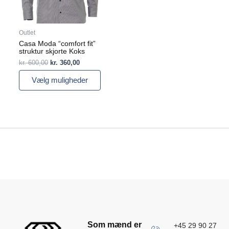
vælges
på
varesiden
Outlet
Casa Moda “comfort fit”
struktur skjorte Koks
kr.
600,00
kr.
360,00
Vælg muligheder
Som mænd er
+45 29 90 27