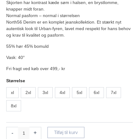
Skjorten har kontrast kæde søm i halsen, en brystlomme,
knapper midt foran.
Normal pasform – normal i størrelsen
North56 Denim er en komplet jeanskollektion. Et stærkt nyt
autentisk look til Urban-fyren, lavet med respekt for hans behov
og krav til kvalitet og pasform.
55% hør 45% bomuld
Vask: 40°
Fri fragt ved køb over 499,- kr
Størrelse
xl
2xl
3xl
4xl
5xl
6xl
7xl
8xl
-
+
Tilføj til kurv