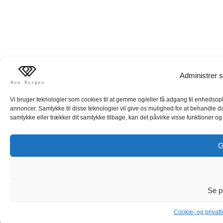
Administrer s
Vi bruger teknologier som cookies til at gemme og/eller få adgang til enhedsoply
annoncer. Samtykke til disse teknologier vil give os mulighed for at behandle d
samtykke eller trækker dit samtykke tilbage, kan det påvirke visse funktioner og 
G
Se p
Cookie- og privatli