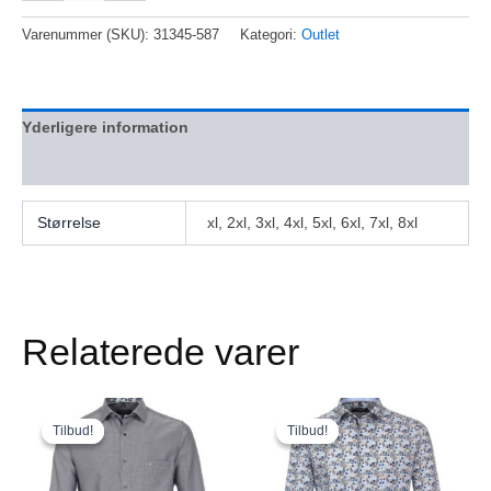
Varenummer (SKU):
31345-587
Kategori:
Outlet
Yderligere information
Anmeldelser (0)
Størrelse
xl, 2xl, 3xl, 4xl, 5xl, 6xl, 7xl, 8xl
Relaterede varer
Den
Den
Den
Den
Dette
Dette
oprindelige
aktuelle
oprindelige
aktuelle
vare
vare
Tilbud!
Tilbud!
Tilbud!
Tilbud!
pris
pris
pris
pris
har
har
var:
er:
var:
er:
flere
kr. 600,00.
kr. 360,00.
flere
kr. 650,00.
kr. 390,00.