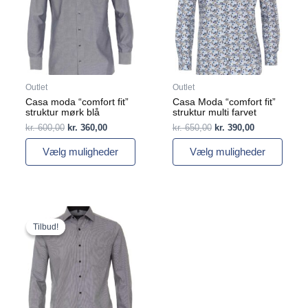
varianter.
varianter.
Mulighederne
Mulighederne
kan
kan
vælges
vælges
på
på
varesiden
varesiden
Outlet
Outlet
Casa moda “comfort fit”
Casa Moda “comfort fit”
struktur mørk blå
struktur multi farvet
kr.
600,00
kr.
360,00
kr.
650,00
kr.
390,00
Vælg muligheder
Vælg muligheder
Den
Den
Dette
oprindelige
aktuelle
vare
Tilbud!
Tilbud!
pris
pris
har
var:
er:
flere
kr. 600,00.
kr. 360,00.
varianter.
Mulighederne
kan