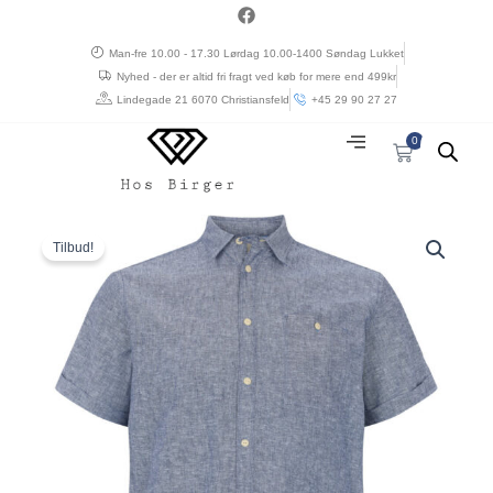
Gå
a
c
til
e
Man-fre 10.00 - 17.30 Lørdag 10.00-1400 Søndag Lukket
indholdet
b
Nyhed - der er altid fri fragt ved køb for mere end 499kr
o
o
Lindegade 21 6070 Christiansfeld
+45 29 90 27 27
k
0
Kurv
Den
Den
North
oprindelige
aktuelle
56°4
Tilbud!
pris
pris
hør
var:
er:
skjorte
kr. 600,00.
kr. 360,00.
korte
ærmer
mellem
blå
antal