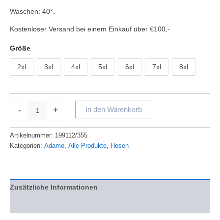
Waschen: 40°.
Kostenloser Versand bei einem Einkauf über €100,-
Größe
2xl
3xl
4xl
5xl
6xl
7xl
8xl
-
+
In den Warenkorb
Artikelnummer:
199112/355
Kategorien:
Adamo
,
Alle Produkte
,
Hosen
Zusätzliche Informationen
Bewertungen (0)