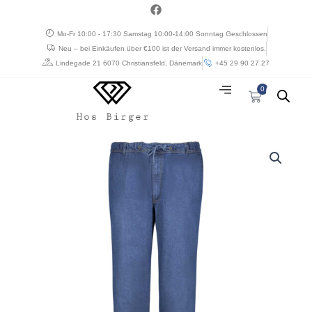
Zum
a
c
Inhalt
e
Mo-Fr 10:00 - 17:30 Samstag 10:00-14:00 Sonntag Geschlossen
springen
b
Neu – bei Einkäufen über €100 ist der Versand immer kostenlos.
o
o
Lindegade 21 6070 Christiansfeld, Dänemark
+45 29 90 27 27
k
0
Warenkorb
Adamos
jogging
jeans
lys
jeans
blå
Menge