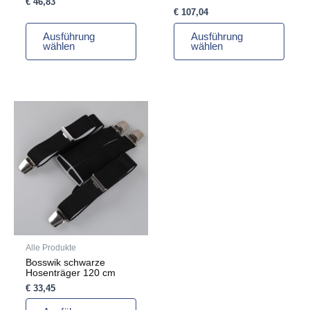
€
46,83
werden
werden
€
107,04
Ausführung
Ausführung
wählen
wählen
Dieses
Produkt
weist
mehrere
Varianten
auf.
Die
Optionen
können
auf
Alle Produkte
der
Bosswik schwarze
Produktseite
Hosenträger 120 cm
gewählt
€
33,45
werden