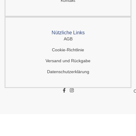
Kontakt
Nützliche Links
AGB
Cookie-Richtlinie
Versand und Rückgabe
Datenschutzerklärung
F
I
C
a
n
c
s
e
t
b
a
o
g
o
r
k
a
-
m
f