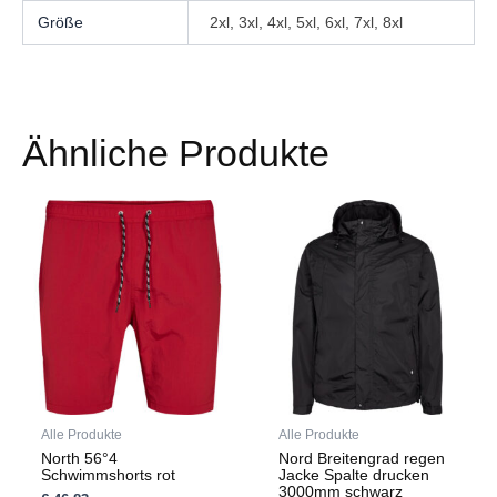
Größe
2xl, 3xl, 4xl, 5xl, 6xl, 7xl, 8xl
Ähnliche Produkte
Dieses
Dieses
Produkt
Produkt
weist
weist
mehrere
mehrere
Varianten
Varianten
auf.
auf.
Die
Die
Optionen
Optionen
können
können
auf
auf
Alle Produkte
Alle Produkte
der
der
North 56°4
Nord Breitengrad regen
Produktseite
Produktseite
Schwimmshorts rot
Jacke Spalte drucken
gewählt
gewählt
3000mm schwarz