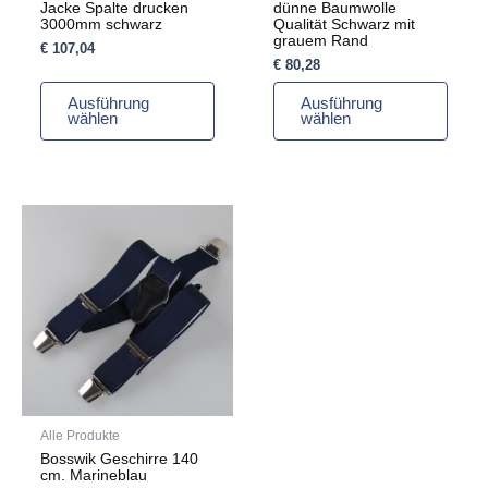
Jacke Spalte drucken
dünne Baumwolle
gewählt
gewählt
3000mm schwarz
Qualität Schwarz mit
grauem Rand
werden
werden
€
107,04
€
80,28
Ausführung
Ausführung
wählen
wählen
Dieses
Produkt
weist
mehrere
Varianten
auf.
Die
Optionen
können
auf
Alle Produkte
der
Bosswik Geschirre 140
Produktseite
cm. Marineblau