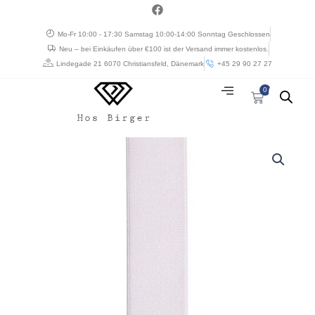
Zum
a
c
Inhalt
e
Mo-Fr 10:00 - 17:30 Samstag 10:00-14:00 Sonntag Geschlossen
springen
b
Neu – bei Einkäufen über €100 ist der Versand immer kostenlos.
o
o
Lindegade 21 6070 Christiansfeld, Dänemark
+45 29 90 27 27
k
0
Warenkorb
Bosswik
seler
140
cm.
Hvid
Menge