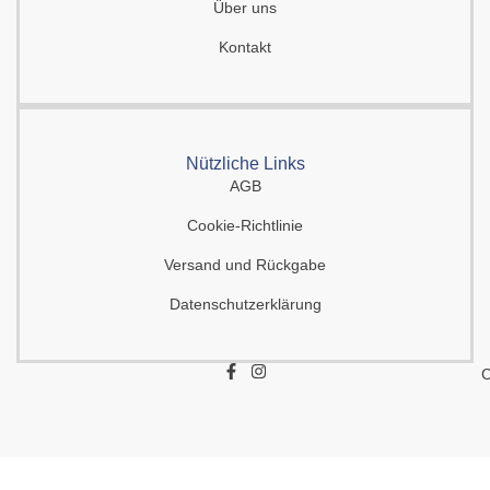
Über uns
Kontakt
Nützliche Links
AGB
Cookie-Richtlinie
Versand und Rückgabe
Datenschutzerklärung
F
I
C
a
n
c
s
e
t
b
a
o
g
o
r
k
a