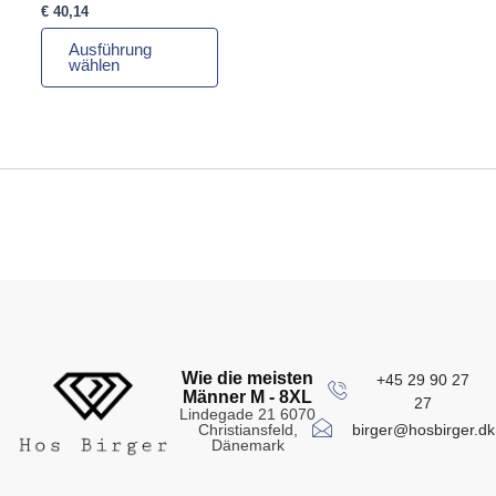
gewählt
€
40,14
werden
Ausführung
wählen
Wie die meisten
+45 29 90 27
Männer M - 8XL
27
Lindegade 21 6070
birger@hosbirger.dk
Christiansfeld,
Dänemark