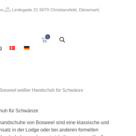
os.
Lindegade 21 6070 Christiansfeld, Dänemark
0
Warenkorb
g
Bosweel weißer Handschuh für Schwänze
huh für Schwänze
andschuhe von Bosweel sind eine klassische und
nsatz in der Lodge oder bei anderen formellen