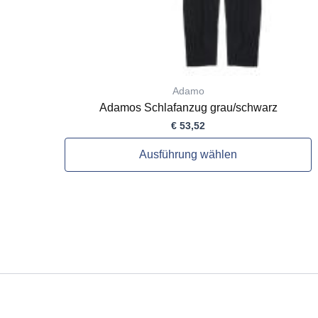
gewählt
werden
Adamo
Adamos Schlafanzug grau/schwarz
€
53,52
Ausführung wählen