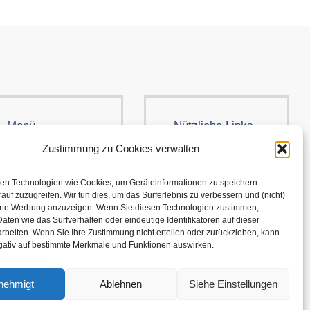
Menü
Nützliche Links
Kleidung
AGB
Zustimmung zu Cookies verwalten
Brands
Cookie-Richtlinie
en Technologien wie Cookies, um Geräteinformationen zu speichern
Über uns
Versand und
auf zuzugreifen. Wir tun dies, um das Surferlebnis zu verbessern und (nicht)
erte Werbung anzuzeigen. Wenn Sie diesen Technologien zustimmen,
Rückgabe
aten wie das Surfverhalten oder eindeutige Identifikatoren auf dieser
Kontakt
rbeiten. Wenn Sie Ihre Zustimmung nicht erteilen oder zurückziehen, kann
Datenschutzerklärung
egativ auf bestimmte Merkmale und Funktionen auswirken.
nehmigt
Ablehnen
Siehe Einstellungen