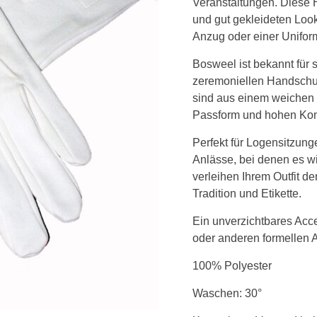
Veranstaltungen. Diese 
Menge
und gut gekleideten Look
Anzug oder einer Unifor
Bosweel ist bekannt für 
zeremoniellen Handsch
sind aus einem weichen 
Passform und hohen Komf
Perfekt für Logensitzung
Anlässe, bei denen es wi
verleihen Ihrem Outfit de
Tradition und Etikette.
Ein unverzichtbares Acc
oder anderen formellen A
100% Polyester
Waschen: 30°