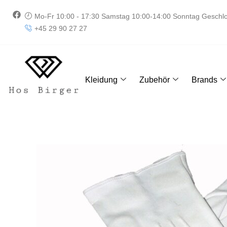
Zum
F
Mo-Fr 10:00 - 17:30 Samstag 10:00-14:00 Sonntag Geschl
Inhalt
a
+45 29 90 27 27
springen
c
e
b
o
o
k
Kleidung
Zubehör
Brands