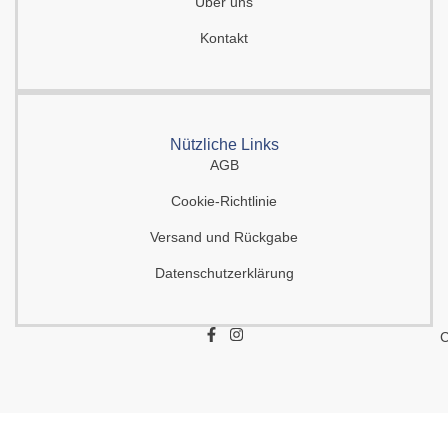
Über uns
Kontakt
Nützliche Links
AGB
Cookie-Richtlinie
Versand und Rückgabe
Datenschutzerklärung
F
I
C
a
n
c
s
e
t
b
a
o
g
o
r
k
a