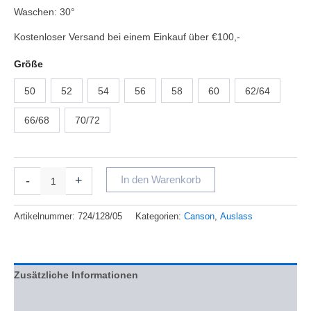
Waschen: 30°
Kostenloser Versand bei einem Einkauf über €100,-
Größe
50
52
54
56
58
60
62/64
66/68
70/72
-
+
In den Warenkorb
Artikelnummer:
724/128/05
Kategorien:
Canson
,
Auslass
Zusätzliche Informationen
Bewertungen (0)