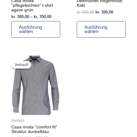
Casa moda
Deerhunter Regenhose
Produktseite
Produktseite
"pflegeleichtes" t-shirt
Kaki
gewählt
gewählt
agave grün
kr.
600,00
kr.
300,00
werden
werden
kr.
300,00
–
kr.
350,00
Ausführung
Ausführung
wählen
wählen
Ursprünglicher
Aktueller
Dieses
Preis
Preis
Produkt
Verkauf!
Verkauf!
war:
ist:
weist
kr. 600,00
kr. 360,00.
mehrere
Varianten
auf.
Die
Optionen
können
auf
Auslass
der
Casa moda "comfort fit"
Produktseite
Struktur dunkelblau
gewählt