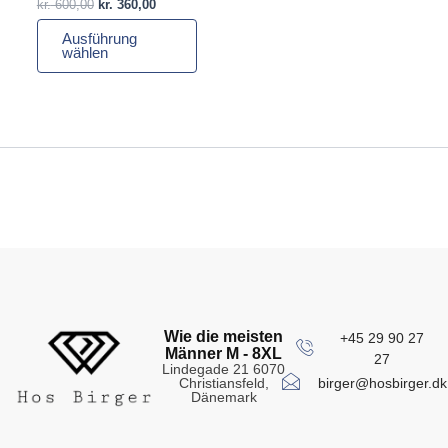
kr.
600,00
kr.
360,00
werden
Ausführung
wählen
Wie die meisten
+45 29 90 27
Männer M - 8XL
27
Lindegade 21 6070
birger@hosbirger.dk
Christiansfeld,
Dänemark