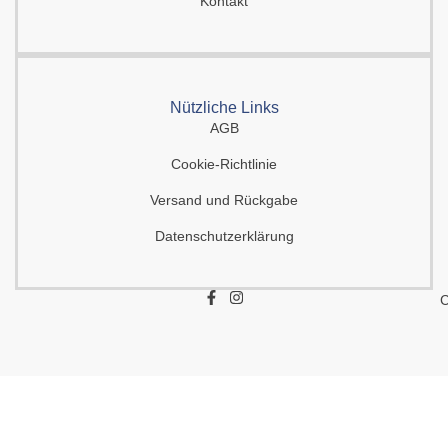
Kontakt
Nützliche Links
AGB
Cookie-Richtlinie
Versand und Rückgabe
Datenschutzerklärung
F
I
C
a
n
c
s
e
t
b
a
o
g
o
r
k
a
-
m
f