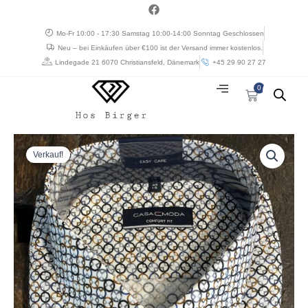
Zum
a
c
Inhalt
e
Mo-Fr 10:00 - 17:30 Samstag 10:00-14:00 Sonntag Geschlossen
springen
b
Neu – bei Einkäufen über €100 ist der Versand immer kostenlos.
o
o
Lindegade 21 6070 Christiansfeld, Dänemark
+45 29 90 27 27
k
0
Warenkorb
Ursprünglicher
Aktueller
Casa
Preis
Preis
Moda
Verkauf!
war:
ist:
skjorte
€ 80,28
€ 48,17.
comfort
fit
mønstret
blå/grå/brun
Menge