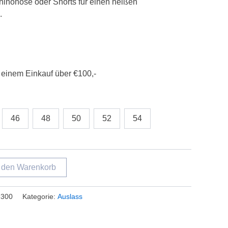
hinohose oder Shorts für einen heißen
.
 einem Einkauf über €100,-
46
48
50
52
54
n den Warenkorb
-300
Kategorie:
Auslass