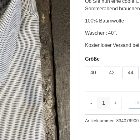
Ob Sie nun eine coole C
svag
Sommerabend brauchen
grøn
meleret
100% Baumwolle
Menge
Waschen: 40°.
Kostenloser Versand bei
Größe
40
42
44
-
+
I
Artikelnummer:
834079900