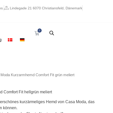
os.
Lindegade 21 6070 Christiansfeld, Dänemark
0
Warenkorb
g
glicher
ktueller
 Moda Kurzarmhemd Comfort Fit grün meliert
reis
st:
 48,17.
omfort Fit hellgrün meliert
derschönes kurzärmeliges Hemd von Casa Moda, das
en können.