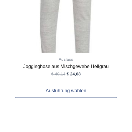
auf
der
Produktseite
gewählt
werden
Auslass
Jogginghose aus Mischgewebe Hellgrau
€
40,14
€
24,08
Ausführung wählen