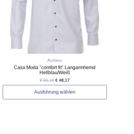
auf
der
Produktseite
gewählt
werden
Auslass
Casa Moda "comfort fit" Langarmhemd
Hellblau/Weiß
€
80,28
€
48,17
Ausführung wählen