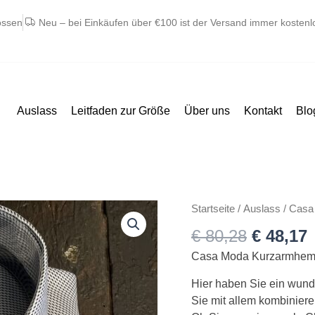
ossen
Neu – bei Einkäufen über €100 ist der Versand immer kostenl
Auslass
Leitfaden zur Größe
Über uns
Kontakt
Blo
Ursprün
A
Casa
Startseite
/
Auslass
/ Casa
Preis
P
Moda
€
80,28
€
48,17
war:
i
kort
€ 80,28
€
Casa Moda Kurzarmhemd C
ærmet
skjorte
Hier haben Sie ein wun
comfort
Sie mit allem kombinier
fit