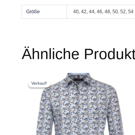
Größe
40, 42, 44, 46, 48, 50, 52, 54
Ähnliche Produk
Ursprünglicher
Aktueller
Dieses
Preis
Preis
Produkt
Verkauf!
Verkauf!
war:
ist:
weist
€ 86,97
€ 52,18.
mehrere
Varianten
auf.
Die
Optionen
können