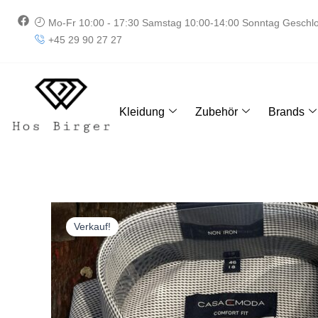
Zum
F
Mo-Fr 10:00 - 17:30 Samstag 10:00-14:00 Sonntag Geschl
Inhalt
a
+45 29 90 27 27
springen
c
e
b
o
o
k
Kleidung
Zubehör
Brands
Verkauf!