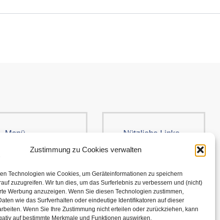
Menü
Nützliche Links
Kleidung
AGB
Zustimmung zu Cookies verwalten
Brands
Cookie-Richtlinie
en Technologien wie Cookies, um Geräteinformationen zu speichern
Über uns
Versand und
auf zuzugreifen. Wir tun dies, um das Surferlebnis zu verbessern und (nicht)
erte Werbung anzuzeigen. Wenn Sie diesen Technologien zustimmen,
Rückgabe
aten wie das Surfverhalten oder eindeutige Identifikatoren auf dieser
Kontakt
rbeiten. Wenn Sie Ihre Zustimmung nicht erteilen oder zurückziehen, kann
Datenschutzerklärung
egativ auf bestimmte Merkmale und Funktionen auswirken.