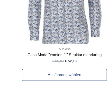
auf
der
Produktseite
gewählt
werden
Auslass
Casa Moda "comfort fit" Struktur mehrfarbig
€
86,97
€
52,18
Ausführung wählen