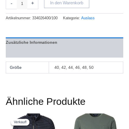
-
+
In den Warenkorb
Artikelnummer:
334026400/100
Kategorie:
Auslass
Zusätzliche Informationen
Bewertungen (0)
Größe
40, 42, 44, 46, 48, 50
Ähnliche Produkte
Ursprünglicher
Aktueller
Preisspanne:
Dieses
Dieses
Preis
Preis
€ 40,14
Produkt
Produkt
Verkauf!
Verkauf!
war:
ist:
bis
weist
weist