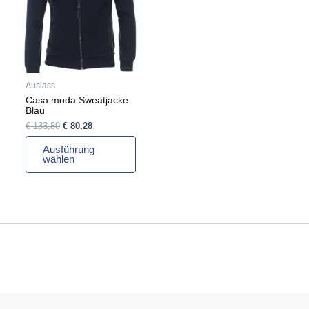
Varianten
auf.
Die
Optionen
können
auf
Auslass
der
Casa moda Sweatjacke
Produktseite
Blau
gewählt
€
133,80
€
80,28
werden
Ausführung
wählen