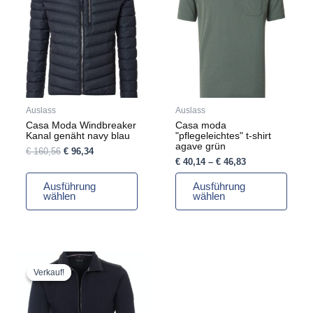
€ 160,56
€ 96,34.
€ 46,83
mehrere
mehrere
Varianten
Varianten
auf.
auf.
Die
Die
Optionen
Optionen
können
können
auf
auf
Auslass
Auslass
der
der
Casa Moda Windbreaker
Casa moda
Produktseite
Produktseite
Kanal genäht navy blau
"pflegeleichtes" t-shirt
gewählt
gewählt
agave grün
€
160,56
€
96,34
werden
werden
€
40,14
–
€
46,83
Ausführung
Ausführung
wählen
wählen
Ursprünglicher
Aktueller
Dieses
Preis
Preis
Produkt
Verkauf!
Verkauf!
war:
ist:
weist
€ 133,80
€ 80,28.
mehrere