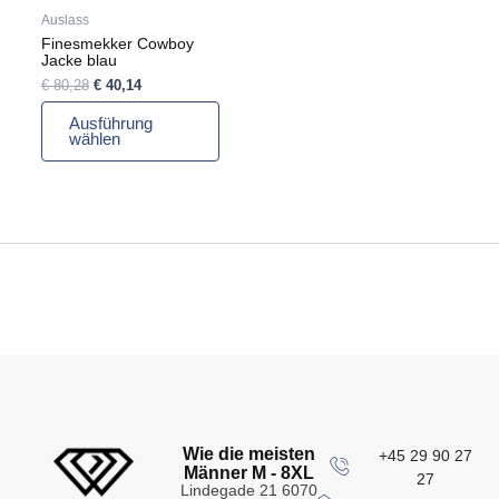
auf
Auslass
der
Finesmekker Cowboy
Produktseite
Jacke blau
gewählt
€
80,28
€
40,14
werden
Ausführung
wählen
Wie die meisten
+45 29 90 27
Männer M - 8XL
27
Lindegade 21 6070