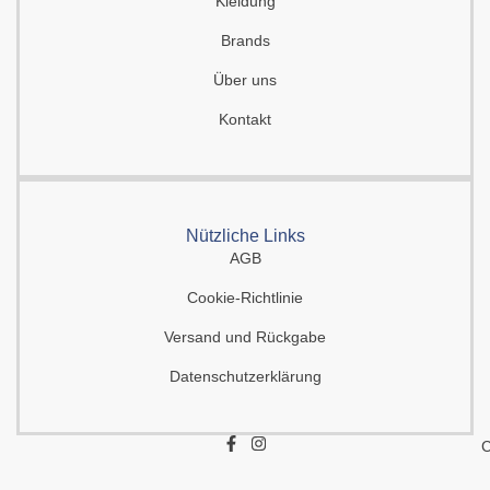
Kleidung
Brands
Über uns
Kontakt
Nützliche Links
AGB
Cookie-Richtlinie
Versand und Rückgabe
Datenschutzerklärung
F
I
C
a
n
c
s