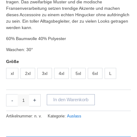
tragen. Das zweifarbige Muster und die modische
Fransenverarbeitung setzen trendige Akzente und machen
dieses Accessoire zu einem echten Hingucker ohne aufdringlich
zu sein. Ein toller Alltagsbegleiter, der zu vielen Looks getragen
werden kann.
60% Baumwolle 40% Polyester
Waschen: 30°
Größe
xl
2xl
3xl
4xl
5xl
6xl
L
-
+
In den Warenkorb
Artikelnummer:
n. v.
Kategorie:
Auslass