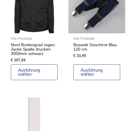
Varianten
Varianten
auf.
auf.
Die
Die
Optionen
Optionen
können
können
auf
auf
Alle Produkte
Alle Produkte
der
der
Nord Breitengrad regen
Bosswik Geschirre Blau
Produktseite
Produktseite
Jacke Spalte drucken
120 cm.
gewählt
gewählt
3000mm schwarz
€
33,45
werden
werden
€
107,04
Ausführung
Ausführung
wählen
wählen
Dieses
Produkt
weist
mehrere
Varianten
auf.