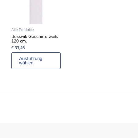
Die
Optionen
können
auf
Alle Produkte
der
Bosswik Geschirre weiß
Produktseite
120 cm.
gewählt
€
33,45
werden
Ausführung
wählen