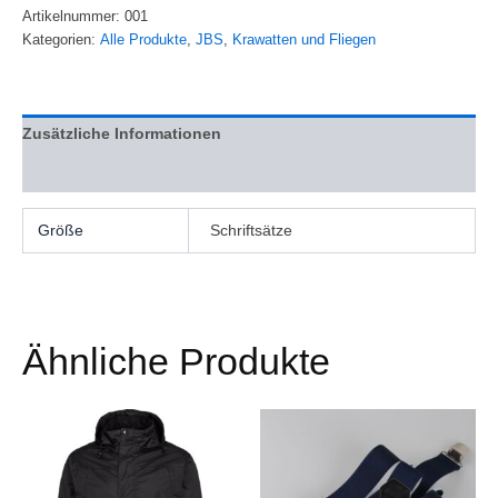
Artikelnummer:
001
Kategorien:
Alle Produkte
,
JBS
,
Krawatten und Fliegen
Zusätzliche Informationen
Bewertungen (0)
Größe
Schriftsätze
Ähnliche Produkte
Dieses
Dieses
Produkt
Produkt
weist
weist
mehrere
mehrere