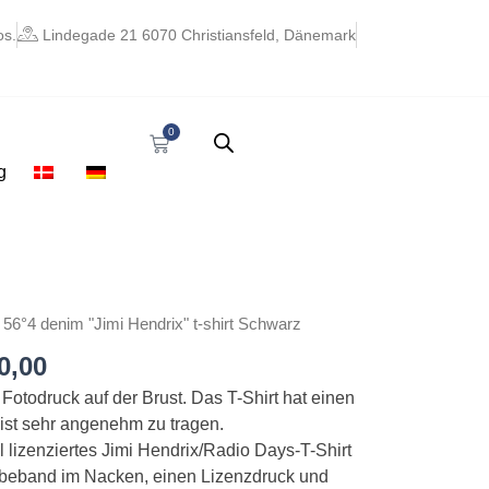
os.
Lindegade 21 6070 Christiansfeld, Dänemark
0
Warenkorb
g
ünglicher
Aktueller
 56°4 denim "Jimi Hendrix" t-shirt Schwarz
Preis
0,00
ist:
0,00
kr. 210,00.
 Fotodruck auf der Brust. Das T-Shirt hat einen
ist sehr angenehm zu tragen.
ell lizenziertes Jimi Hendrix/Radio Days-T-Shirt
beband im Nacken, einen Lizenzdruck und