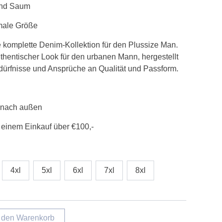
und Saum
male Größe
 komplette Denim-Kollektion für den Plussize Man.
uthentischer Look für den urbanen Mann, hergestellt
edürfnisse und Ansprüche an Qualität und Passform.
 nach außen
 einem Einkauf über €100,-
4xl
5xl
6xl
7xl
8xl
n den Warenkorb