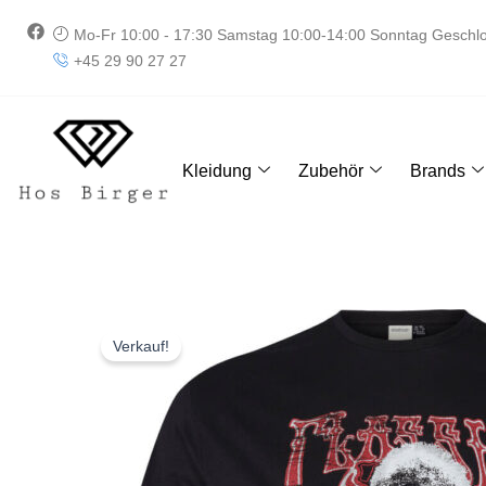
Zum
F
Mo-Fr 10:00 - 17:30 Samstag 10:00-14:00 Sonntag Geschl
Inhalt
a
+45 29 90 27 27
springen
c
e
b
o
o
k
Kleidung
Zubehör
Brands
Verkauf!