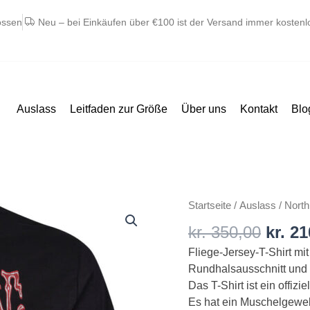
ossen
Neu – bei Einkäufen über €100 ist der Versand immer kostenl
Auslass
Leitfaden zur Größe
Über uns
Kontakt
Blo
Urspr
North
Startseite
/
Auslass
/ North
Preis
56°4
kr.
350,00
kr.
21
war:
denim
kr. 35
Fliege-Jersey-T-Shirt mit
“Jimi
Rundhalsausschnitt und 
Hendrix”
Das T-Shirt ist ein offizi
t-
Es hat ein Muschelgewe
shirt