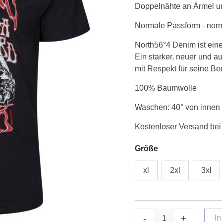
Doppelnähte an Ärmel 
Sort
Menge
Normale Passform - nor
North56°4 Denim ist eine
Ein starker, neuer und a
mit Respekt für seine B
100% Baumwolle
Waschen: 40° von innen
Kostenloser Versand bei
Größe
xl
2xl
3xl
-
+
I