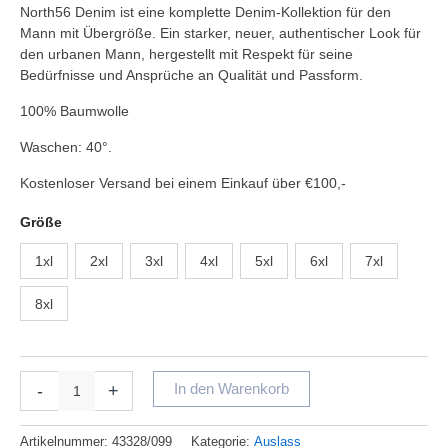
North56 Denim ist eine komplette Denim-Kollektion für den
Mann mit Übergröße. Ein starker, neuer, authentischer Look für
den urbanen Mann, hergestellt mit Respekt für seine
Bedürfnisse und Ansprüche an Qualität und Passform.
100% Baumwolle
Waschen: 40°.
Kostenloser Versand bei einem Einkauf über €100,-
Größe
1xl
2xl
3xl
4xl
5xl
6xl
7xl
8xl
-
+
In den Warenkorb
Artikelnummer:
43328/099
Kategorie:
Auslass