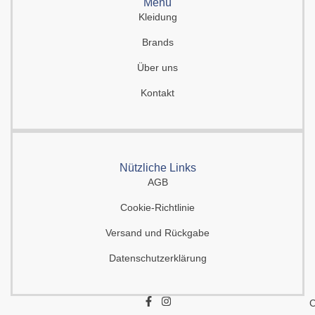
Menü
Kleidung
Brands
Über uns
Kontakt
Nützliche Links
AGB
Cookie-Richtlinie
Versand und Rückgabe
Datenschutzerklärung
F
I
C
a
n