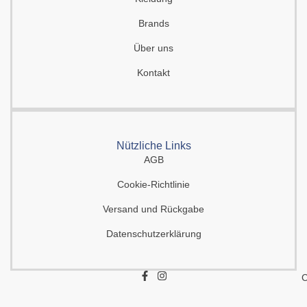
Brands
Über uns
Kontakt
Nützliche Links
AGB
Cookie-Richtlinie
Versand und Rückgabe
Datenschutzerklärung
F
I
C
a
n
c
s
e
t