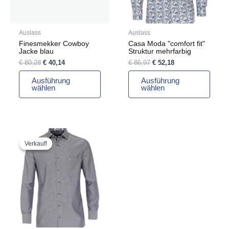
Optionen
Optionen
können
können
auf
auf
Auslass
Auslass
der
der
Finesmekker Cowboy
Casa Moda "comfort fit"
Produktseite
Produktseite
Jacke blau
Struktur mehrfarbig
gewählt
gewählt
€
80,28
€
40,14
€
86,97
€
52,18
werden
werden
Ausführung
Ausführung
wählen
wählen
Ursprünglicher
Aktueller
Dieses
Preis
Preis
Produkt
Verkauf!
Verkauf!
war:
ist:
weist
€ 80,28
€ 48,17.
mehrere
Varianten
auf.
Die
Optionen
können