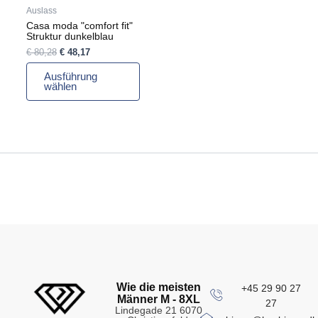
auf
Auslass
der
Casa moda "comfort fit"
Produktseite
Struktur dunkelblau
gewählt
€
80,28
€
48,17
werden
Ausführung
wählen
Wie die meisten
+45 29 90 27
Männer M - 8XL
27
Lindegade 21 6070