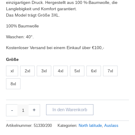
einzigartigen Druck. Hergestellt aus 100 %-Baumwolle, die
Langlebigkeit und Komfort garantiert.
Das Model trägt Größe 3XL.
100% Baumwolle
Waschen: 40°.
Kostenloser Versand bei einem Einkauf über €100,-
Größe
xl
2xl
3xl
4xl
5xl
6xl
7xl
8xl
-
+
In den Warenkorb
Artikelnummer:
51330/200
Kategorien:
North latitude
,
Auslass