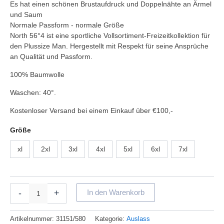
Es hat einen schönen Brustaufdruck und Doppelnähte an Ärmel
und Saum
Normale Passform - normale Größe
North 56°4 ist eine sportliche Vollsortiment-Freizeitkollektion für
den Plussize Man. Hergestellt mit Respekt für seine Ansprüche
an Qualität und Passform.
100% Baumwolle
Waschen: 40°.
Kostenloser Versand bei einem Einkauf über €100,-
Größe
xl
2xl
3xl
4xl
5xl
6xl
7xl
-
+
In den Warenkorb
Artikelnummer:
31151/580
Kategorie:
Auslass