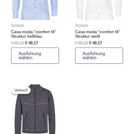
Die
Die
Optionen
Optionen
können
können
auf
auf
Auslass
Auslass
der
der
Casa moda "comfort fit"
Casa moda "comfort fit"
Produktseite
Produktseite
Struktur hellblau
Struktur weiß
gewählt
gewählt
€
80,28
€
48,17
€
80,28
€
48,17
werden
werden
Ausführung
Ausführung
wählen
wählen
Ursprünglicher
Aktueller
Dieses
Preis
Preis
Produkt
Verkauf!
Verkauf!
war:
ist:
weist
€ 93,66
€ 56,20.
mehrere
Varianten
auf.
Die
Optionen