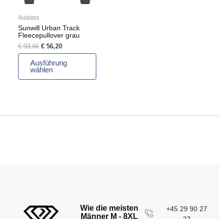
können
auf
Auslass
der
Sunwill Urban Track
Produktseite
Fleecepullover grau
gewählt
€
93,66
€
56,20
werden
Ausführung
wählen
Wie die meisten
+45 29 90 27
Männer M - 8XL