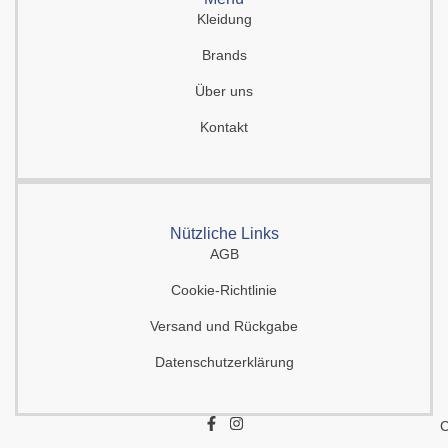
Kleidung
Brands
Über uns
Kontakt
Nützliche Links
AGB
Cookie-Richtlinie
Versand und Rückgabe
Datenschutzerklärung
F
I
C
a
n