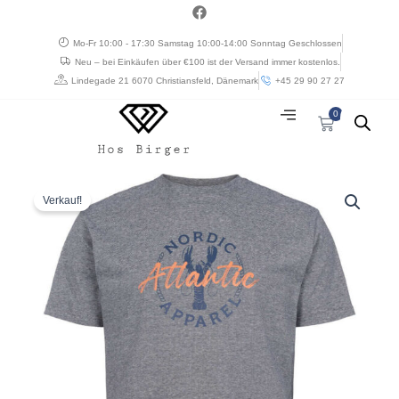
Zum
a
c
Inhalt
e
Mo-Fr 10:00 - 17:30 Samstag 10:00-14:00 Sonntag Geschlossen
springen
b
Neu – bei Einkäufen über €100 ist der Versand immer kostenlos.
o
o
Lindegade 21 6070 Christiansfeld, Dänemark
+45 29 90 27 27
k
0
Warenkorb
Ursprünglicher
Aktueller
North
Preis
Preis
56°4
Verkauf!
war:
ist:
stribet
€ 40,14
€ 24,08.
t-
shirt
med
print
blå
Menge