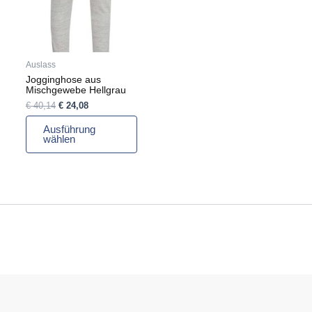
Die
Optionen
können
auf
Auslass
der
Jogginghose aus
Produktseite
Mischgewebe Hellgrau
gewählt
€
40,14
€
24,08
werden
Ausführung
wählen