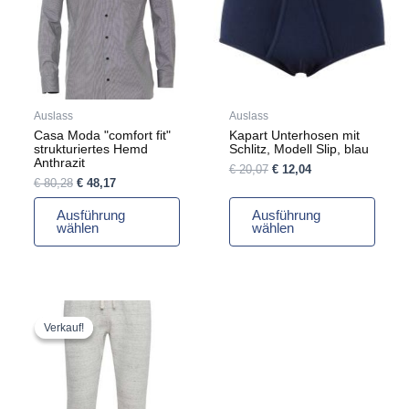
Varianten
Varianten
auf.
auf.
Die
Die
Optionen
Optionen
können
können
auf
auf
Auslass
Auslass
der
der
Casa Moda "comfort fit"
Kapart Unterhosen mit
Produktseite
Produktseite
strukturiertes Hemd
Schlitz, Modell Slip, blau
gewählt
gewählt
Anthrazit
€
20,07
€
12,04
werden
werden
€
80,28
€
48,17
Ausführung
Ausführung
wählen
wählen
Ursprünglicher
Aktueller
Dieses
Preis
Preis
Produkt
Verkauf!
Verkauf!
war:
ist:
weist
€ 40,14
€ 24,08.
mehrere
Varianten
auf.