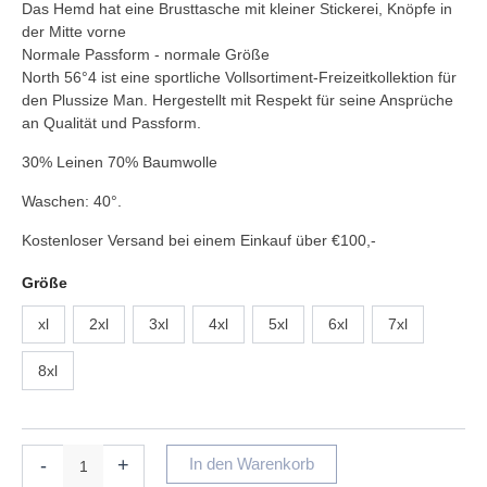
Das Hemd hat eine Brusttasche mit kleiner Stickerei, Knöpfe in
der Mitte vorne
Normale Passform - normale Größe
North 56°4 ist eine sportliche Vollsortiment-Freizeitkollektion für
den Plussize Man. Hergestellt mit Respekt für seine Ansprüche
an Qualität und Passform.
30% Leinen 70% Baumwolle
Waschen: 40°.
Kostenloser Versand bei einem Einkauf über €100,-
Größe
xl
2xl
3xl
4xl
5xl
6xl
7xl
8xl
-
+
In den Warenkorb