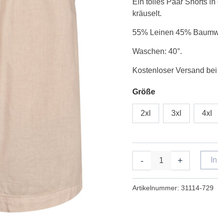
Ein tolles Paar Shorts i
sand
kräuselt.
Menge
55% Leinen 45% Baumw
Waschen: 40°.
Kostenloser Versand bei
Größe
2xl
3xl
4xl
-
+
I
Artikelnummer:
31114-729