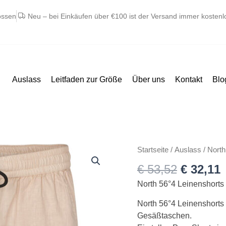
ossen
Neu – bei Einkäufen über €100 ist der Versand immer kostenl
Auslass
Leitfaden zur Größe
Über uns
Kontakt
Blo
Ursprün
A
North
Startseite
/
Auslass
/ North
Preis
P
56°4
€
53,52
€
32,11
war:
i
hør
€ 53,52
€
North 56°4 Leinenshorts
shorts
med
North 56°4 Leinenshorts 
snør
Gesäßtaschen.
lys