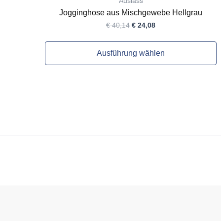
Auslass
Jogginghose aus Mischgewebe Hellgrau
€
40,14
€
24,08
Ausführung wählen