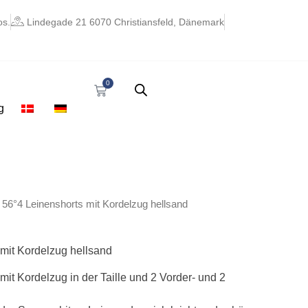
os.
Lindegade 21 6070 Christiansfeld, Dänemark
0
Warenkorb
g
glicher
ktueller
 56°4 Leinenshorts mit Kordelzug hellsand
reis
st:
 32,11.
 mit Kordelzug hellsand
mit Kordelzug in der Taille und 2 Vorder- und 2