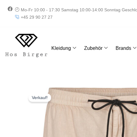
Zum
F
Mo-Fr 10:00 - 17:30 Samstag 10:00-14:00 Sonntag Geschl
Inhalt
a
+45 29 90 27 27
springen
c
e
b
o
o
k
Kleidung
Zubehör
Brands
Verkauf!