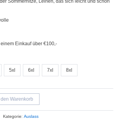
n der Sommerhitze, Leinen, das sich leicht und schön
olle
 einem Einkauf über €100,-
5xl
6xl
7xl
8xl
n den Warenkorb
Kategorie:
Auslass